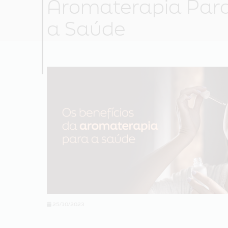
Aromaterapia Par
a Saúde
25/10/2023