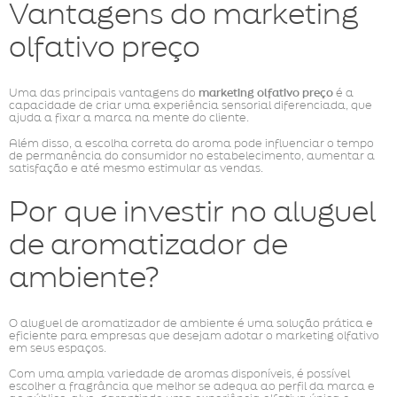
Vantagens do marketing
olfativo preço
Uma das principais vantagens do
marketing olfativo preço
é a
capacidade de criar uma experiência sensorial diferenciada, que
ajuda a fixar a marca na mente do cliente.
Além disso, a escolha correta do aroma pode influenciar o tempo
de permanência do consumidor no estabelecimento, aumentar a
satisfação e até mesmo estimular as vendas.
Por que investir no aluguel
de aromatizador de
ambiente?
O aluguel de aromatizador de ambiente é uma solução prática e
eficiente para empresas que desejam adotar o marketing olfativo
em seus espaços.
Com uma ampla variedade de aromas disponíveis, é possível
escolher a fragrância que melhor se adequa ao perfil da marca e