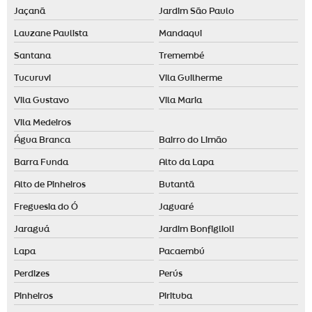
Jaçanã
Jardim São Paulo
Desodorizador de ambiente spray
Lauzane Paulista
Mandaqui
Desodorizador elétrico
Santana
Tremembé
Difusor ambiente elétrico
Tucuruvi
Vila Guilherme
Difusor aromas elétrico
Vila Gustavo
Vila Maria
Difusor de ambiente automático
Vila Medeiros
Água Branca
Bairro do Limão
Difusor de ambiente grande
Barra Funda
Alto da Lapa
Difusor de aromas grande
Alto de Pinheiros
Butantã
Empresa de aromatização de ambientes em santo andré
Freguesia do Ó
Jaguaré
Empresa de aromatização de ambientes em são paulo
Jaraguá
Jardim Bonfiglioli
Empresa de aromatização de eventos
Lapa
Pacaembú
Essência para aromatizador de ambiente
Perdizes
Perús
Essência para casa
Pinheiros
Pirituba
Essência para casa comprar