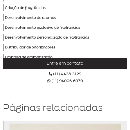
Criação de fragrâncias
Desenvolvimento de aromas
Desenvolvimento exclusivo de fragrâncias
Desenvolvimento personalizado de fragrâncias
Distribuidor de odorizadores
Empresa de aromatização
Entre em contato
Empresa de aromatização de ambientes
(11) 4438-3129
Empresa de aromatização profissional
(11) 94006-6070
Empresa de odorizador
Empresas de marketing olfativo
Páginas relacionadas
Fábrica de aromas
Fábrica de odorizadores
Fornecedor de odorizador