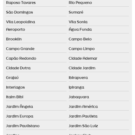
Raposo Tavares
Rio Pequeno
Essência para casa preço
São Domingos
Sumaré
Fornecedor de difusor elétrico
Vila Leopoldina
Vila Sonia
Fragrância para loja de roupas
Aeroporto
Água Funda
Fragrâncias personalizadas
Brooklin
Campo Belo
Identidade olfativa para empresas
Campo Grande
Campo Limpo
Capão Redondo
Cidade Ademar
Identidade olfativa para loja
Cidade Dutra
Cidade Jardim
Locação de aromatizador de ambiente
Grajaú
Ibirapuera
Locação de máquina de aromatização profissional
Interlagos
Ipiranga
Maquina de cheiro
Itaim Bibi
Jabaquara
Marketing olfativo preço
Jardim Ângela
Jardim América
Nebulizador aromatizador
Jardim Europa
Jardim Paulista
Nebulizador de ambiente
Jardim Paulistano
Jardim São Luiz
Odorizador de ambiente automático