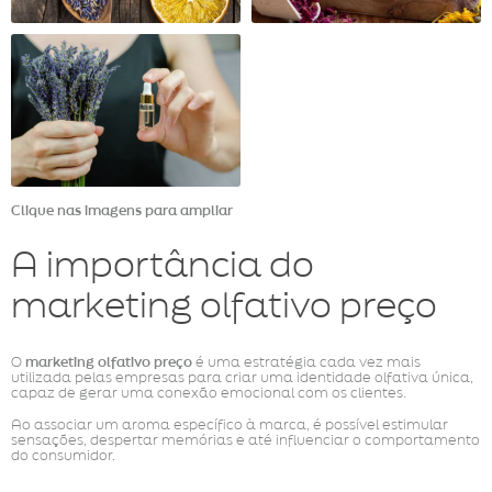
Clique nas imagens para ampliar
A importância do
marketing olfativo preço
O
marketing olfativo preço
é uma estratégia cada vez mais
utilizada pelas empresas para criar uma identidade olfativa única,
capaz de gerar uma conexão emocional com os clientes.
Ao associar um aroma específico à marca, é possível estimular
sensações, despertar memórias e até influenciar o comportamento
do consumidor.