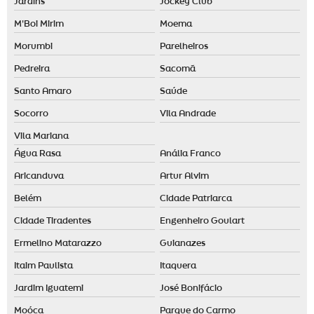
Jardins
Jockey Club
Odorizador elétrico
M'Boi Mirim
Moema
Odorizante de ambiente
Morumbi
Parelheiros
Pedreira
Sacomã
Santo Amaro
Saúde
Socorro
Vila Andrade
Vila Mariana
Água Rasa
Anália Franco
Aricanduva
Artur Alvim
Belém
Cidade Patriarca
Cidade Tiradentes
Engenheiro Goulart
Ermelino Matarazzo
Guianazes
Itaim Paulista
Itaquera
Jardim Iguatemi
José Bonifácio
Moóca
Parque do Carmo