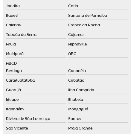
Jandira
Cotia
Itapevi
Santana de Parnaíba
Caierias
Franco da Rocha
Taboão da Serra
Cajamar
Arujá
Alphaville
Mairiporã
ABC
ABCD
Bertioga
Cananéia
Caraguatatuba
Cubatão
Guarujá
Ilha Comprida
Iguape
Ilhabela
Itanhaém
Mongaguá
Riviera de São Lourenço
Santos
São Vicente
Praia Grande