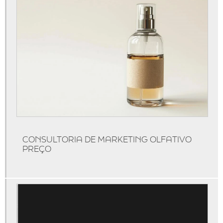
Identidade olfativa
Identidade olfativa casamento
Identidade olfativa preço
Locação de máquinas de aromatização
Máquina de aromatizar
Máquina de aromatizar ambientes
Máquinas de aromatização
Marketing olfativo
CONSULTORIA DE MARKETING OLFATIVO
Produtos de marketing olfativo
PREÇO
Serviço de aromatização
Técnicas de marketing olfativo
Marketing olfativo para lojas
Aromatização de ambientes comerciais