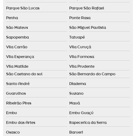
Parque São Lucas
Parque São Rafael
Penha
Ponte Rasa
São Mateus
São Miguel Paulista
Sapopemba
Tatuapé
Vila Carrão
Vila Curuçá
Vila Esperança
Vila Formosa
Vila Matilde
Vila Prudente
São Caetano do sul
São Bernardo do Campo
Santo André
Diadema
Guarulhos
Suzano
Ribeirão Pires
Mauá
Embu
Embu Guaçú
Embu das Artes
Itapecerica da Serra
Osasco
Barueri