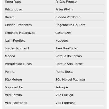
Água Rasa
Anália Franco
Aricanduva
Artur Alvim
Belém
Cidade Patriarca
Cidade Tiradentes
Engenheiro Goulart
Ermelino Matarazzo
Guianazes
Itaim Paulista
Itaquera
Jardim Iguatemi
José Bonifácio
Moóca
Parque do Carmo
Parque São Lucas
Parque São Rafael
Penha
Ponte Rasa
São Mateus
São Miguel Paulista
Sapopemba
Tatuapé
Vila Carrão
Vila Curuçá
Vila Esperança
Vila Formosa