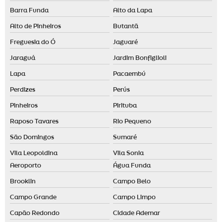
Difusor de ambiente automático
Barra Funda
Alto da Lapa
Difusor de ambiente grande
Alto de Pinheiros
Butantã
Difusor de aromas grande
Freguesia do Ó
Jaguaré
Empresa de aromatização de ambientes em santo andré
Jaraguá
Jardim Bonfiglioli
Empresa de aromatização de ambientes em são paulo
Lapa
Pacaembú
Empresa de aromatização de eventos
Perdizes
Perús
Essência para aromatizador de ambiente
Pinheiros
Pirituba
Raposo Tavares
Rio Pequeno
Essência para casa
São Domingos
Sumaré
Essência para casa comprar
Vila Leopoldina
Vila Sonia
Essência para casa preço
Aeroporto
Água Funda
Fornecedor de difusor elétrico
Brooklin
Campo Belo
Fragrância para loja de roupas
Campo Grande
Campo Limpo
Fragrâncias personalizadas
Capão Redondo
Cidade Ademar