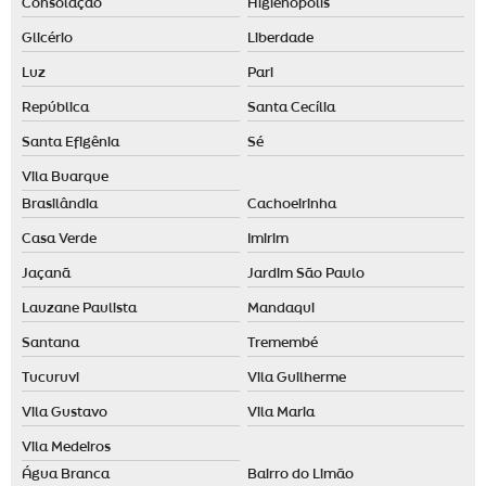
Consolação
Higienópolis
Criação de aromas personalizados para empresas
Glicério
Liberdade
Criação de aromas personalizados para lojas
Luz
Pari
Criação de aromas personalizados sp
República
Santa Cecília
Desenvolvimento de aromas para empresas
Santa Efigênia
Sé
Desenvolvimento de aromas para lojas
Vila Buarque
Desenvolvimento de aromas personalizadas
Brasilândia
Cachoeirinha
Desenvolvimento de fragrância
Casa Verde
Imirim
Jaçanã
Jardim São Paulo
Desodorante de ambiente
Lauzane Paulista
Mandaqui
Desodorizador de ambiente automático
Santana
Tremembé
Desodorizador de ambiente spray
Tucuruvi
Vila Guilherme
Desodorizador elétrico
Vila Gustavo
Vila Maria
Difusor ambiente elétrico
Vila Medeiros
Difusor aromas elétrico
Água Branca
Bairro do Limão