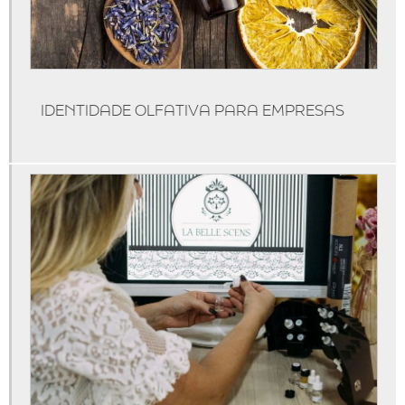
Máquina de aromatizar ambientes
Máquinas de aromatização
Marketing olfativo
IDENTIDADE OLFATIVA PARA EMPRESAS
Produtos de marketing olfativo
Serviço de aromatização
Técnicas de marketing olfativo
Marketing olfativo para lojas
Aromatização de ambientes comerciais
Aromatização de eventos
Aromatização de lojas
Marketing olfativo sp
Aluguel de aromatizador de ambiente
Aluguel de máquina de aromatização profissional