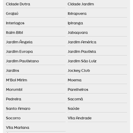
Identidade olfativa para empresas
Cidade Dutra
Cidade Jardim
Identidade olfativa para loja
Grajaú
Ibirapuera
Locação de aromatizador de ambiente
Interlagos
Ipiranga
Locação de máquina de aromatização profissional
Itaim Bibi
Jabaquara
Maquina de cheiro
Jardim Ângela
Jardim América
Marketing olfativo preço
Jardim Europa
Jardim Paulista
Jardim Paulistano
Jardim São Luiz
Nebulizador aromatizador
Jardins
Jockey Club
Nebulizador de ambiente
M'Boi Mirim
Moema
Odorizador de ambiente automático
Morumbi
Parelheiros
Odorizador elétrico
Pedreira
Sacomã
Odorizante de ambiente
Santo Amaro
Saúde
Socorro
Vila Andrade
Vila Mariana