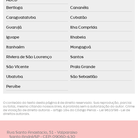
ABCD
Bertioga
Cananéia
Caraguatatuba
Cubatão
Guarujá
Ilha Comprida
Iguape
Ilhabela
Itanhaém
Mongaguá
Riviera de São Lourenço
Santos
São Vicente
Praia Grande
Ubatuba
São Sebastião
Peruíbe
O conteúdo do texto desta página é de direito reservado. Sua reprodução, parcial
ou total, mesmo citando nossos links, é proibida sem a autorização do autor. Crime
de violação de direito autoral – artigo 184 do Código Penal –
Lei 9610/98 - Lei de
direitos autorais
.
Rua Santo Anastacio, 51 - Valparaiso
Santo André/SP - CEP: 09060-430