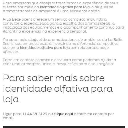
Para empresas que desejam transformar a experiência de seus
clientes por meio da
identidade olfativa para loja
, o aluguel de
aromatizadores de ambiente é uma excelente opção.
A La Belle Scens oferece um serviço completo, incluindo a
consultoria especializada para a escolha dos aromas ideais, a
instalação dos equipamentos e o acompanhamento contínuo para
garantir a excelência na experiência sensorial.
Ao optar pelo aluguel de aromatizadores de ambiente da La Belle
Scens, sua empresa estará investindo no diferencial competitivo
que uma
identidade olfativa para loja
bem elaborada pode
oferecer.
Entre em contato conosco e descubra como podemos ajudar a
criar uma atmosfera única e inesquecível para o seu negócio!
Para saber mais sobre
Identidade olfativa para
loja
Ligue para
11 4438-3129
ou
clique aqui
e entre em contato por
email.