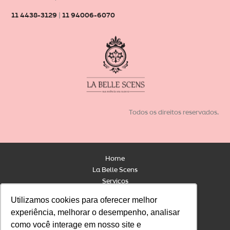
11 4438-3129
|
11 94006-6070
Todos os direitos reservados.
Home
La Belle Scens
Serviços
Contato
Utilizamos cookies para oferecer melhor
Utilizamos cookies para oferecer melhor
Blog
experiência, melhorar o desempenho, analisar
experiência, melhorar o desempenho, analisar
Loja
como você interage em nosso site e
como você interage em nosso site e
Linha Profissional