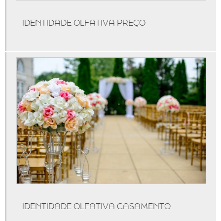
Aluguel de máquinas de aromatização
IDENTIDADE OLFATIVA PREÇO
Aparelho aromatizador de ambiente
Aparelho aromatizador de ambiente elétrico
Aparelho aromatizador de ambiente profissional
Aparelho de cheirinho
Aparelho difusor de aromas
Aparelho para essência
Aroma personalizado
Aromas personalizados para empresas
Aromatizador de ambiente difusor
Aromatizador de ambiente difusor profissional
Aromatizador de ambiente elétrico profissional
IDENTIDADE OLFATIVA CASAMENTO
Aromatizador de ambiente grande