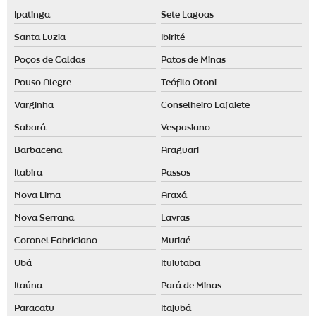
Ipatinga
Sete Lagoas
Santa Luzia
Ibirité
Poços de Caldas
Patos de Minas
Pouso Alegre
Teófilo Otoni
Varginha
Conselheiro Lafaiete
Sabará
Vespasiano
Barbacena
Araguari
Itabira
Passos
Nova Lima
Araxá
Nova Serrana
Lavras
Coronel Fabriciano
Muriaé
Ubá
Ituiutaba
Itaúna
Pará de Minas
Paracatu
Itajubá