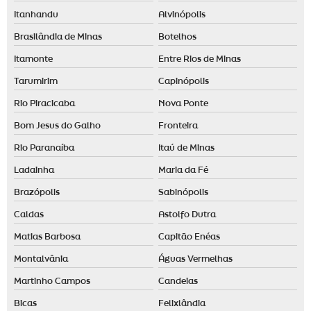
Itanhandu
Alvinópolis
Brasilândia de Minas
Botelhos
Itamonte
Entre Rios de Minas
Tarumirim
Capinópolis
Rio Piracicaba
Nova Ponte
Bom Jesus do Galho
Fronteira
Rio Paranaíba
Itaú de Minas
Ladainha
Maria da Fé
Brazópolis
Sabinópolis
Caldas
Astolfo Dutra
Matias Barbosa
Capitão Enéas
Montalvânia
Águas Vermelhas
Martinho Campos
Candeias
Bicas
Felixlândia