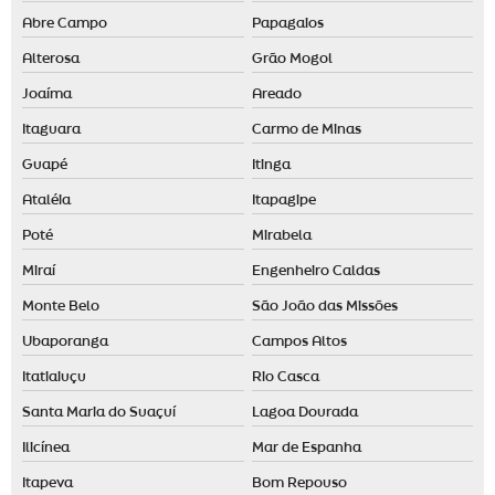
Abre Campo
Papagaios
Alterosa
Grão Mogol
Joaíma
Areado
Itaguara
Carmo de Minas
Guapé
Itinga
Ataléia
Itapagipe
Poté
Mirabela
Miraí
Engenheiro Caldas
Monte Belo
São João das Missões
Ubaporanga
Campos Altos
Itatiaiuçu
Rio Casca
Santa Maria do Suaçuí
Lagoa Dourada
Ilicínea
Mar de Espanha
Itapeva
Bom Repouso