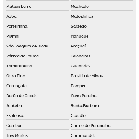
Mateus Leme
Machado
Jaíba
Matozinhos
Porteirinha
Sarzedo
Piumhi
Nanuque
São Joaquim de Bicas
Araçuaí
Várzea da Palma
Taiobeiras
Itamarandiba
Guanhães
Ouro Fino
Brasília de Minas
Carangola
Pompéu
Barão de Cocais
Além Paraíba
Juatuba
Santa Bárbara
Espinosa
Cláudio
Cambuí
Carmo do Paranaíba
Três Marias
Coromandel