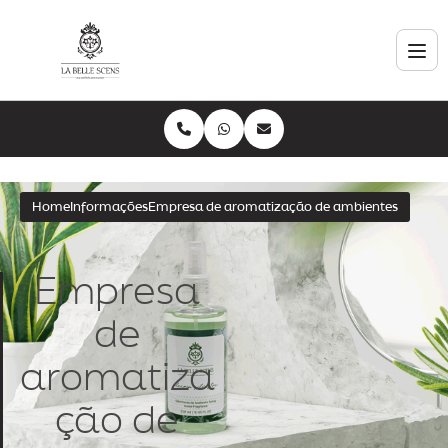
Home
Informações
Empresa de aromatização de ambientes
Empresa
de
aromatiza
ção de