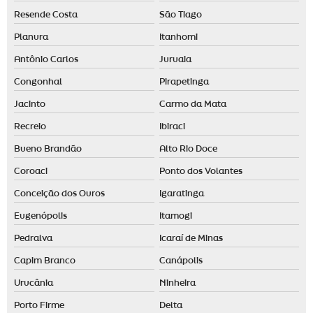
Resende Costa
São Tiago
Planura
Itanhomi
Antônio Carlos
Juruaia
Congonhal
Pirapetinga
Jacinto
Carmo da Mata
Recreio
Ibiraci
Bueno Brandão
Alto Rio Doce
Coroaci
Ponto dos Volantes
Conceição dos Ouros
Igaratinga
Eugenópolis
Itamogi
Pedralva
Icaraí de Minas
Capim Branco
Canápolis
Urucânia
Ninheira
Porto Firme
Delta