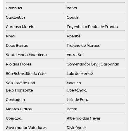
Odorizador elétrico
Cambuci
Italva
Odorizante de ambiente
Carapebus
Quatis
Cardoso Moreira
Engenheiro Paulo de Frontin
Areal
Aperibé
Duas Barras
Trajano de Moraes
Santa Maria Madalena
Varre-Sai
Rio das Flores
Comendador Levy Gasparian
São Sebastião do Alto
Laje do Muriaé
São José de Ubá
Macuco
Belo Horizonte
Uberlândia
Contagem
Juiz de Fora
Montes Claros
Betim
Uberaba
Ribeirão das Neves
Governador Valadares
Divinópolis