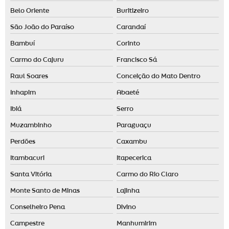
Belo Oriente
Buritizeiro
São João do Paraíso
Carandaí
Bambuí
Corinto
Carmo do Cajuru
Francisco Sá
Raul Soares
Conceição do Mato Dentro
Inhapim
Abaeté
Ibiá
Serro
Muzambinho
Paraguaçu
Perdões
Caxambu
Itambacuri
Itapecerica
Santa Vitória
Carmo do Rio Claro
Monte Santo de Minas
Lajinha
Conselheiro Pena
Divino
Campestre
Manhumirim