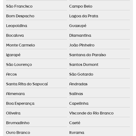
São Francisco
Campo Belo
Bom Despacho
Lagoa da Prata
Leopoldina
Guaxupé
Bocaiuva
Diamantina
Monte Carmelo
João Pinheiro
Igarapé
Santana do Paraíso
São Lourenço
Santos Dumont
Arcos
São Gotardo
Santa Rita do Sapucaí
Andradas
Almenara
Salinas
Boa Esperança
Capelinha
Oliveira
Visconde do Rio Branco
Brumadinho
Caeté
Ouro Branco
Iturama