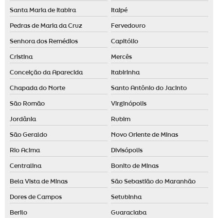
Santa Maria de Itabira
Itaipé
Pedras de Maria da Cruz
Fervedouro
Senhora dos Remédios
Capitólio
Cristina
Mercês
Conceição da Aparecida
Itabirinha
Chapada do Norte
Santo Antônio do Jacinto
São Romão
Virginópolis
Jordânia
Rubim
São Geraldo
Novo Oriente de Minas
Rio Acima
Divisópolis
Centralina
Bonito de Minas
Bela Vista de Minas
São Sebastião do Maranhão
Dores de Campos
Setubinha
Berilo
Guaraciaba