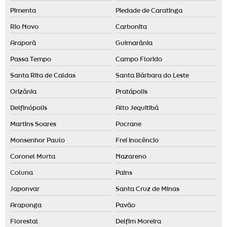
Pimenta
Piedade de Caratinga
Rio Novo
Carbonita
Araporã
Guimarânia
Passa Tempo
Campo Florido
Santa Rita de Caldas
Santa Bárbara do Leste
Orizânia
Pratápolis
Delfinópolis
Alto Jequitibá
Martins Soares
Pocrane
Monsenhor Paulo
Frei Inocêncio
Coronel Murta
Nazareno
Coluna
Pains
Japonvar
Santa Cruz de Minas
Araponga
Pavão
Florestal
Delfim Moreira