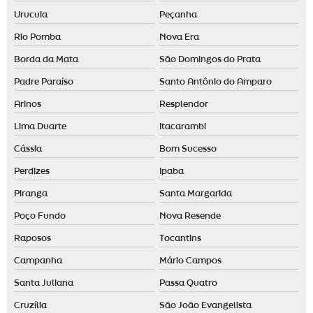
Urucuia
Peçanha
Rio Pomba
Nova Era
Borda da Mata
São Domingos do Prata
Padre Paraíso
Santo Antônio do Amparo
Arinos
Resplendor
Lima Duarte
Itacarambi
Cássia
Bom Sucesso
Perdizes
Ipaba
Piranga
Santa Margarida
Poço Fundo
Nova Resende
Raposos
Tocantins
Campanha
Mário Campos
Santa Juliana
Passa Quatro
Cruzília
São João Evangelista