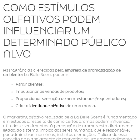
COMO ESTÍMULOS
OLFATIVOS PODEM
INFLUENCIAR UM
DETERMINADO PÚBLICO
ALVO
As fragrâncias oferecidas pela
empresa de aromatização de
ambientes
La Belle Scens podem:
Atrair clientes;
Impulsionar as vendas de produtos;
Proporcionar sensação de bem-estar aos frequentadores;
Criar a
identidade olfativa
de uma marca.
O marketing olfativo realizado pela La Belle Scens é fundamentado
em estudos a respeito de como certos aromas podem influenciar
atitudes e sentimentos. A percepção de aromas está diretamente
ligada ao sistema límbico dos seres humanos, que é responsável
por administrar memórias, instintos e emoções. Aplicando esse
conceito ao planejamento de marketing de um empreendimento, a