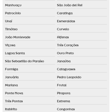
Manhuaçu
São João del Rei
Patrocínio
Caratinga
Unaí
Esmeraldas
Timóteo
Curvelo
João Monlevade
Alfenas
Viçosa
Três Corações
Lagoa Santa
Ouro Preto
São Sebastião do Paraíso
Janaúba
Formiga
Cataguases
Januária
Pedro Leopoldo
Mariana
Frutal
Ponte Nova
Pirapora
Três Pontas
Extrema
Itabirito
Congonhas