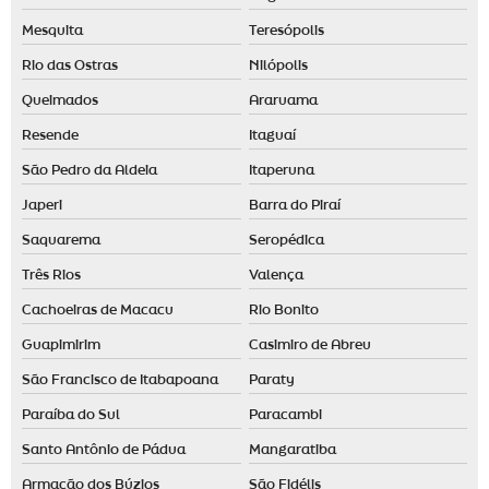
Desodorizador de ambiente spray
Mesquita
Teresópolis
Desodorizador elétrico
Rio das Ostras
Nilópolis
Difusor ambiente elétrico
Queimados
Araruama
Difusor aromas elétrico
Resende
Itaguaí
Difusor de ambiente automático
São Pedro da Aldeia
Itaperuna
Difusor de ambiente grande
Japeri
Barra do Piraí
Difusor de aromas grande
Saquarema
Seropédica
Três Rios
Valença
Empresa de aromatização de ambientes em santo andré
Cachoeiras de Macacu
Rio Bonito
Empresa de aromatização de ambientes em são paulo
Guapimirim
Casimiro de Abreu
Empresa de aromatização de eventos
São Francisco de Itabapoana
Paraty
Essência para aromatizador de ambiente
Paraíba do Sul
Paracambi
Essência para casa
Santo Antônio de Pádua
Mangaratiba
Essência para casa comprar
Armação dos Búzios
São Fidélis