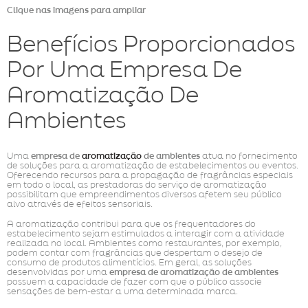
Clique nas imagens para ampliar
Benefícios Proporcionados
Por Uma Empresa De
Aromatização De
Ambientes
Uma
empresa de
aromatização
de ambientes
atua no fornecimento
de soluções para a aromatização de estabelecimentos ou eventos.
Oferecendo recursos para a propagação de fragrâncias especiais
em todo o local, as prestadoras do serviço de aromatização
possibilitam que empreendimentos diversos afetem seu público
alvo através de efeitos sensoriais.
A aromatização contribui para que os frequentadores do
estabelecimento sejam estimulados a interagir com a atividade
realizada no local. Ambientes como restaurantes, por exemplo,
podem contar com fragrâncias que despertam o desejo de
consumo de produtos alimentícios. Em geral, as soluções
desenvolvidas por uma
empresa de aromatização de ambientes
possuem a capacidade de fazer com que o público associe
sensações de bem-estar a uma determinada marca.