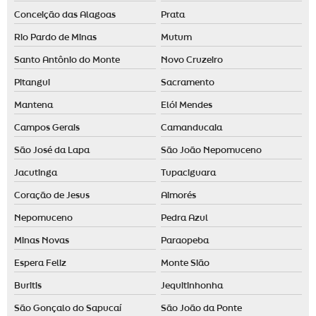
Conceição das Alagoas
Prata
Rio Pardo de Minas
Mutum
Santo Antônio do Monte
Novo Cruzeiro
Pitangui
Sacramento
Mantena
Elói Mendes
Campos Gerais
Camanducaia
São José da Lapa
São João Nepomuceno
Jacutinga
Tupaciguara
Coração de Jesus
Aimorés
Nepomuceno
Pedra Azul
Minas Novas
Paraopeba
Espera Feliz
Monte Sião
Buritis
Jequitinhonha
São Gonçalo do Sapucaí
São João da Ponte