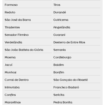
Formoso
Tiros
Reduto
Durandé
São José da Barra
Guiricema
Tiradentes
Angelândia
Senador Firmino
Guarani
Verdelândia
Desterro de Entre Rios
São João Batista do Glória
Serrania
Moema
Cordisburgo
Jacuí
Baldim
Munhoz
Bonfim
Curral de Dentro
São Gonçalo do Abaeté
Inimutaba
Francisco Badaró
Confins
Sericita
Maravilhas
Pedra Bonita