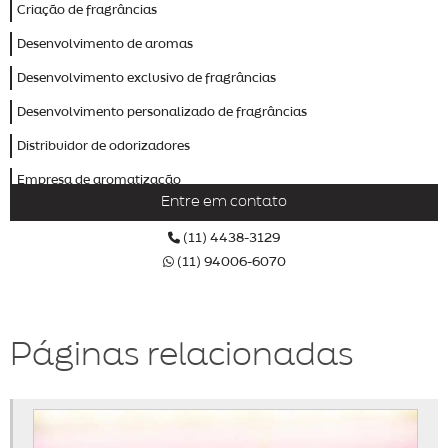
Criação de fragrâncias
Desenvolvimento de aromas
Desenvolvimento exclusivo de fragrâncias
Desenvolvimento personalizado de fragrâncias
Distribuidor de odorizadores
Empresa de aromatização
Entre em contato
Empresa de aromatização de ambientes
(11) 4438-3129
Empresa de aromatização profissional
(11) 94006-6070
Empresa de odorizador
Empresas de marketing olfativo
Páginas relacionadas
Fábrica de aromas
Fábrica de odorizadores
Fornecedor de odorizador