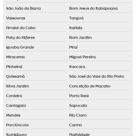
Essência para casa preço
São João da Barra
Bom Jesus do Itabapoana
Fornecedor de difusor elétrico
Vassouras
Tanguá
Fragrância para loja de roupas
Arraial do Cabo
Itatiaia
Fragrâncias personalizadas
Paty do Alferes
Bom Jardim
Identidade olfativa para empresas
Iguaba Grande
Piraí
Identidade olfativa para loja
Miracema
Miguel Pereira
Locação de aromatizador de ambiente
Pinheiral
Itaocara
Locação de máquina de aromatização profissional
Quissamã
São José do Vale do Rio Preto
Maquina de cheiro
Silva Jardim
Conceição de Macabu
Marketing olfativo preço
Cordeiro
Porto Real
Cantagalo
Sapucaia
Nebulizador aromatizador
Mendes
Rio Claro
Nebulizador de ambiente
Porciúncula
Carmo
Odorizador de ambiente automático
Sumidouro
Natividade