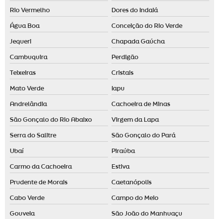
Rio Vermelho
Dores do Indaiá
Água Boa
Conceição do Rio Verde
Jequeri
Chapada Gaúcha
Cambuquira
Perdigão
Teixeiras
Cristais
Mato Verde
Iapu
Andrelândia
Cachoeira de Minas
São Gonçalo do Rio Abaixo
Virgem da Lapa
Serra do Salitre
São Gonçalo do Pará
Ubaí
Piraúba
Carmo da Cachoeira
Estiva
Prudente de Morais
Caetanópolis
Cabo Verde
Campo do Meio
Gouveia
São João do Manhuaçu