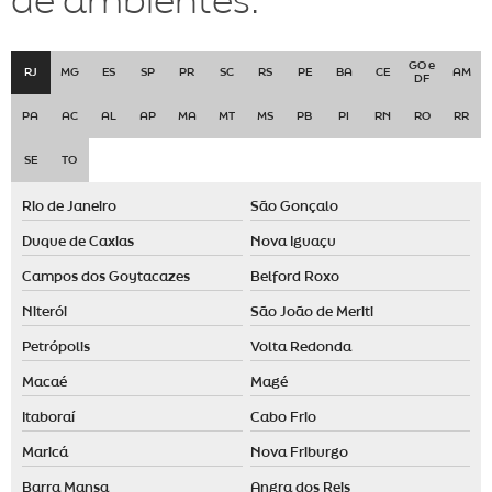
de ambientes:
Consultoria de marketing olfativo em são paulo
Consultoria de marketing olfativo para empresa
GO e
RJ
MG
ES
SP
PR
SC
RS
PE
BA
CE
AM
DF
Consultoria de marketing olfativo para loja
PA
AC
AL
AP
MA
MT
MS
PB
PI
RN
RO
RR
Consultoria de marketing olfativo preço
SE
TO
Criação de aromas personalizados para empresas
Rio de Janeiro
São Gonçalo
Criação de aromas personalizados para lojas
Duque de Caxias
Nova Iguaçu
Criação de aromas personalizados sp
Campos dos Goytacazes
Belford Roxo
Desenvolvimento de aromas para empresas
Niterói
São João de Meriti
Desenvolvimento de aromas para lojas
Petrópolis
Volta Redonda
Desenvolvimento de aromas personalizadas
Macaé
Magé
Desenvolvimento de fragrância
Itaboraí
Cabo Frio
Desodorante de ambiente
Maricá
Nova Friburgo
Desodorizador de ambiente automático
Barra Mansa
Angra dos Reis