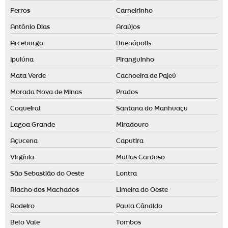
Ferros
Carneirinho
Antônio Dias
Araújos
Arceburgo
Buenópolis
Ipuiúna
Piranguinho
Mata Verde
Cachoeira de Pajeú
Morada Nova de Minas
Prados
Coqueiral
Santana do Manhuaçu
Lagoa Grande
Miradouro
Açucena
Caputira
Virgínia
Matias Cardoso
São Sebastião do Oeste
Lontra
Riacho dos Machados
Limeira do Oeste
Rodeiro
Paula Cândido
Belo Vale
Tombos