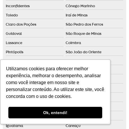
Inconfidentes
Cônego Marinho
Toledo
Iraí de Minas
Claro dos Poções
São Pedro dos Ferros
Guidoval
São Roque de Minas
Lassance
Coimbra
Pintópolis
São João do Oriente
Catuji
Santana de Pirapama
Utilizamos cookies para oferecer melhor
Utilizamos cookies para oferecer melhor
Ijaci
Imbé de Minas
experiência, melhorar o desempenho, analisar
experiência, melhorar o desempenho, analisar
Varjão de Minas
Luisburgo
como você interage em nosso site e
como você interage em nosso site e
personalizar conteúdo. Ao utilizar este site, você
personalizar conteúdo. Ao utilizar este site, você
Serra dos Aimorés
Alfredo Vasconcelos
concorda com o uso de cookies.
concorda com o uso de cookies.
São Thomé das Letras
Alpercata
Montezuma
Riachinho
Ok, entendi!
Ok, entendi!
Dionísio
Estrela do Sul
Iguatama
Careaçu