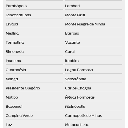
Paraisópolis
Lambari
Jaboticatubas
Monte Azul
Ervália
Monte Alegre de Minas
Medina
Barroso
Turmalina
Vazante
Simonésia
Caraí
Ipanema
Itaobim
Guaranésia
Lagoa Formosa
Manga
Varzelândia
Presidente Olegário
Carlos Chagas
Matipó
Águas Formosas
Baependi
Alpinópolis
Campina Verde
Carmópolis de Minas
Luz
Malacacheta