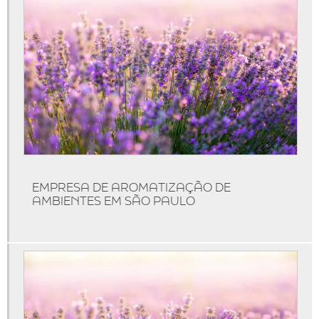
Identidade olfativa
Identidade olfativa casamento
Identidade olfativa preço
Locação de máquinas de aromatização
Máquina de aromatizar
Máquina de aromatizar ambientes
Máquinas de aromatização
Marketing olfativo
EMPRESA DE AROMATIZAÇÃO DE
Produtos de marketing olfativo
AMBIENTES EM SÃO PAULO
Serviço de aromatização
Técnicas de marketing olfativo
Marketing olfativo para lojas
Aromatização de ambientes comerciais
Aromatização de eventos