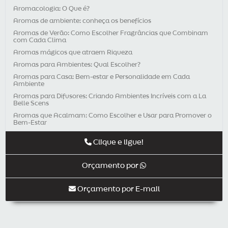
Aromacologia: O Que é?
Aromas de ambiente: conheça os benefícios
Aromas de Verão: Como Escolher Fragrâncias que Combinam
com Cada Clima
Aromas mágicos que atraem Riqueza
Aromas para Ambientes: Qual Escolher?
Aromas para Casa: Bem-estar e Personalidade em Cada
Ambiente
Aromas para Difusores: Criando Ambientes Incríveis com a La
Belle Scens
Aromas que Acalmam: Como Escolher e Usar para Promover o
Bem-Estar
Aromaterapia e Dores Crônicas
Clique e ligue!
Aromaterapia e Sistema Imunológico: Como Fortalecer a Saúde
com Aromas
Orçamento por
Aromaterapia é uma ótima opção para presente de Natal
Aromaterapia para Crianças: Benefícios e Cuidados
Orçamento por E-mail
Aromaterapia para Pets: Benefícios para a Saúde dos Nossos
Companheiros
Aromaterapia: entenda qual a importância para o seu negócio
Aromaterapia: Para Que Serve Cada Aroma?