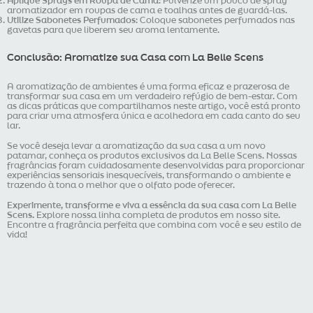
Aplique Sprays em Roupa de Cama
: Pulverize um pouco de spray
aromatizador em roupas de cama e toalhas antes de guardá-las.
Utilize Sabonetes Perfumados
: Coloque sabonetes perfumados nas
gavetas para que liberem seu aroma lentamente.
Conclusão: Aromatize sua Casa com La Belle Scens
A aromatização de ambientes é uma forma eficaz e prazerosa de
transformar sua casa em um verdadeiro refúgio de bem-estar. Com
as dicas práticas que compartilhamos neste artigo, você está pronto
para criar uma atmosfera única e acolhedora em cada canto do seu
lar.
Se você deseja levar a aromatização da sua casa a um novo
patamar, conheça os produtos exclusivos da La Belle Scens. Nossas
fragrâncias foram cuidadosamente desenvolvidas para proporcionar
experiências sensoriais inesquecíveis, transformando o ambiente e
trazendo à tona o melhor que o olfato pode oferecer.
Experimente, transforme e viva a essência da sua casa com La Belle
Scens.
Explore nossa linha completa de produtos em nosso site.
Encontre a fragrância perfeita que combina com você e seu estilo de
vida!