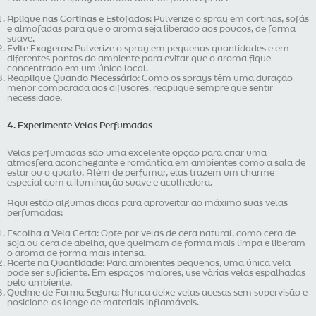
Aplique nas Cortinas e Estofados
: Pulverize o spray em cortinas, sofás
e almofadas para que o aroma seja liberado aos poucos, de forma
suave.
Evite Exageros
: Pulverize o spray em pequenas quantidades e em
diferentes pontos do ambiente para evitar que o aroma fique
concentrado em um único local.
Reaplique Quando Necessário
: Como os sprays têm uma duração
menor comparada aos difusores, reaplique sempre que sentir
necessidade.
4. Experimente Velas Perfumadas
Velas perfumadas são uma excelente opção para criar uma
atmosfera aconchegante e romântica em ambientes como a sala de
estar ou o quarto. Além de perfumar, elas trazem um charme
especial com a iluminação suave e acolhedora.
Aqui estão algumas dicas para aproveitar ao máximo suas velas
perfumadas:
Escolha a Vela Certa
: Opte por velas de cera natural, como cera de
soja ou cera de abelha, que queimam de forma mais limpa e liberam
o aroma de forma mais intensa.
Acerte na Quantidade
: Para ambientes pequenos, uma única vela
pode ser suficiente. Em espaços maiores, use várias velas espalhadas
pelo ambiente.
Queime de Forma Segura
: Nunca deixe velas acesas sem supervisão e
posicione-as longe de materiais inflamáveis.