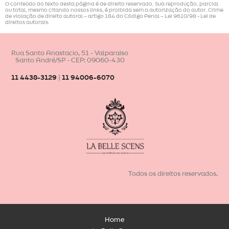
O conteúdo do texto desta página é de direito reservado. Sua reprodução, parcial
ou total, mesmo citando nossos links, é proibida sem a autorização do autor. Crime
de violação de direito autoral – artigo 184 do Código Penal –
Lei 9610/98 - Lei de
direitos autorais
.
Rua Santo Anastacio, 51 - Valparaiso
Santo André/SP - CEP: 09060-430
11 4438-3129
|
11 94006-6070
Todos os direitos reservados.
Home