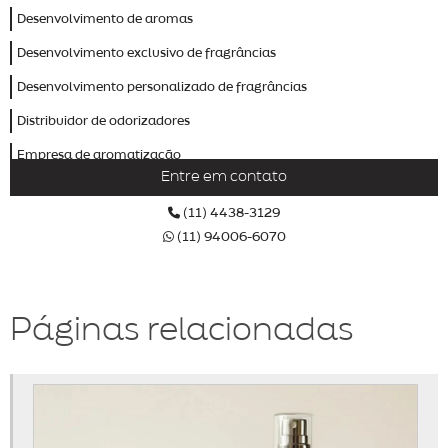
Desenvolvimento de aromas
Desenvolvimento exclusivo de fragrâncias
Desenvolvimento personalizado de fragrâncias
Distribuidor de odorizadores
Empresa de aromatização
Entre em contato
Empresa de aromatização de ambientes
(11) 4438-3129
Empresa de aromatização profissional
(11) 94006-6070
Empresa de odorizador
Empresas de marketing olfativo
Páginas relacionadas
Fábrica de aromas
Fábrica de odorizadores
Fornecedor de odorizador
Identidade olfativa