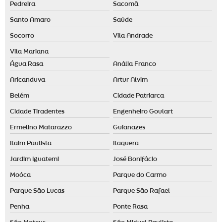
Pedreira
Sacomã
Odorizante de ambiente
Santo Amaro
Saúde
Socorro
Vila Andrade
Vila Mariana
Água Rasa
Anália Franco
Aricanduva
Artur Alvim
Belém
Cidade Patriarca
Cidade Tiradentes
Engenheiro Goulart
Ermelino Matarazzo
Guianazes
Itaim Paulista
Itaquera
Jardim Iguatemi
José Bonifácio
Moóca
Parque do Carmo
Parque São Lucas
Parque São Rafael
Penha
Ponte Rasa