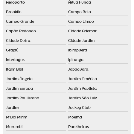
Aeroporto
Água Funda
Fornecedor de difusor elétrico
Brooklin
Campo Belo
Fragrância para loja de roupas
Campo Grande
Campo Limpo
Fragrâncias personalizadas
Capão Redondo
Cidade Ademar
Identidade olfativa para empresas
Cidade Dutra
Cidade Jardim
Identidade olfativa para loja
Grajaú
Ibirapuera
Locação de aromatizador de ambiente
Interlagos
Ipiranga
Locação de máquina de aromatização profissional
Itaim Bibi
Jabaquara
Maquina de cheiro
Jardim Ângela
Jardim América
Marketing olfativo preço
Jardim Europa
Jardim Paulista
Nebulizador aromatizador
Jardim Paulistano
Jardim São Luiz
Nebulizador de ambiente
Jardins
Jockey Club
Odorizador de ambiente automático
M'Boi Mirim
Moema
Morumbi
Parelheiros
Odorizador elétrico