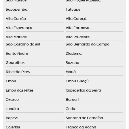
São Mateus
São Miguel Paulista
Sapopemba
Tatuapé
Vila Carrão
Vila Curuçá
Vila Esperança
Vila Formosa
Vila Matilde
Vila Prudente
São Caetano do sul
São Bernardo do Campo
Santo André
Diadema
Guarulhos
Suzano
Ribeirão Pires
Mauá
Embu
Embu Guaçú
Embu das Artes
Itapecerica da Serra
Osasco
Barueri
Jandira
Cotia
Itapevi
Santana de Parnaíba
Caierias
Franco da Rocha