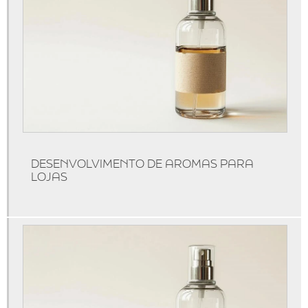
Identidade olfativa casamento
Identidade olfativa preço
Locação de máquinas de aromatização
Máquina de aromatizar
Máquina de aromatizar ambientes
Máquinas de aromatização
Marketing olfativo
DESENVOLVIMENTO DE AROMAS PARA
Produtos de marketing olfativo
LOJAS
Serviço de aromatização
Técnicas de marketing olfativo
Marketing olfativo para lojas
Aromatização de ambientes comerciais
Aromatização de eventos