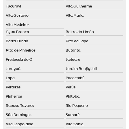
Tucuruvi
Vila Guilherme
Desodorizador elétrico
Vila Gustavo
Vila Maria
Difusor ambiente elétrico
Vila Medeiros
Difusor aromas elétrico
Água Branca
Bairro do Limão
Difusor de ambiente automático
Barra Funda
Alto da Lapa
Difusor de ambiente grande
Alto de Pinheiros
Butantã
Difusor de aromas grande
Freguesia do Ó
Jaguaré
Empresa de aromatização de ambientes em santo andré
Jaraguá
Jardim Bonfiglioli
Empresa de aromatização de ambientes em são paulo
Lapa
Pacaembú
Empresa de aromatização de eventos
Perdizes
Perús
Essência para aromatizador de ambiente
Pinheiros
Pirituba
Essência para casa
Raposo Tavares
Rio Pequeno
Essência para casa comprar
São Domingos
Sumaré
Vila Leopoldina
Vila Sonia
Essência para casa preço