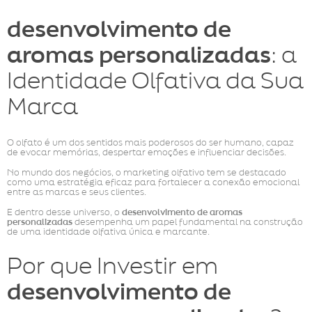
desenvolvimento de
aromas personalizadas
: a
Identidade Olfativa da Sua
Marca
O olfato é um dos sentidos mais poderosos do ser humano, capaz
de evocar memórias, despertar emoções e influenciar decisões.
No mundo dos negócios, o marketing olfativo tem se destacado
como uma estratégia eficaz para fortalecer a conexão emocional
entre as marcas e seus clientes.
E dentro desse universo, o
desenvolvimento de aromas
personalizadas
desempenha um papel fundamental na construção
de uma identidade olfativa única e marcante.
Por que Investir em
desenvolvimento de