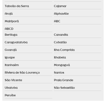
Taboão da Serra
Cajamar
Arujá
Alphaville
Mairiporã
ABC
ABCD
Bertioga
Cananéia
Caraguatatuba
Cubatão
Guarujá
Ilha Comprida
Iguape
Ilhabela
Itanhaém
Mongaguá
Riviera de São Lourenço
Santos
São Vicente
Praia Grande
Ubatuba
São Sebastião
Peruíbe