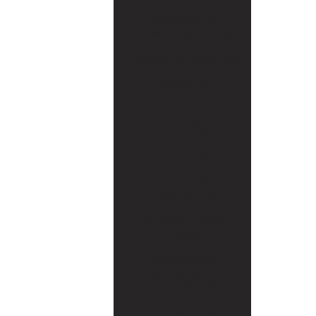
Fábrica de odorizadores
Empresas de
marketing olfativo
Fornecedor de odorizador
Fábrica de aromas
Identidade olfativa
Fábrica de
odorizadores
Identidade olfativa casamento
Fornecedor de
Identidade olfativa preço
odorizador
Locação de máquinas de aromatização
Identidade olfativa
Máquina de aromatizar
Identidade olfativa
casamento
Máquina de aromatizar ambientes
Identidade olfativa
preço
Máquinas de aromatização
Locação de
Marketing olfativo
máquinas de
aromatização
Produtos de marketing olfativo
Máquina de