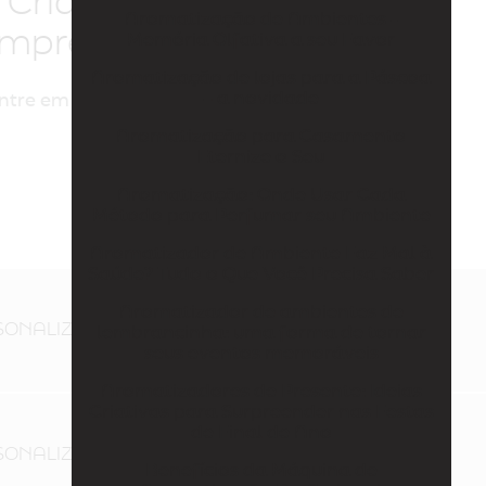
e Criação de aromas
Aromatização de Ambientes -
empresas
Memória Olfativa a seu Favor
Aromatização de lojas para a Páscoa
– a novidade
ntre em contato por email.
Aromatização para Casamento
Eternize o Seu
Aromatização: Onde Usar Cada
Método para Perfumar seu Ambiente
Aromatizador de Ambiente Faz Mal à
Saúde? Tudo o Que Você Precisa Saber
Aromatizador de ambientes de
SONALIZADOS SP
lembrancinha: uma forma de tornar
seus eventos memoráveis
Aromatizadores de Presente: Ideias
Criativas para Surpreender nas Festas
de Final de Ano
SONALIZADOS PARA LOJAS
Benefícios da Máquina de