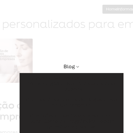
Home
Informa
 personalizados para e
Blog
10 Anos de Sucesso da La Belle Scens:
Marketing Olfativo Transformando
Histórias
A importância do marketing olfativo
ção de aromas
na sua empresa
empresas
A Influência dos Aromas no Bem-
Estar: Como as Fragrâncias Podem
Transformar Seu Dia
 empresas
é uma estratégia cada vez mais adotada