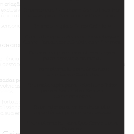
em
criação de aromas personalizados para
Aromas que Acalmam: Como Escolher
s exclusivas, mas também um serviço de gestão
e Usar para Promover o Bem-Estar
tância dos aromas utilizados.
sensorial seja sempre positiva e alinhada com a
Aromaterapia e Dores Crônicas
Aromaterapia e Sistema Imunológico:
Como Fortalecer a Saúde com Aromas
ão de aromas personalizados para empresas
Aromaterapia é uma ótima opção
para presente de Natal
periência em aromatização de clínicas médicas,
 se destaca por sua abordagem personalizada e pela
Aromaterapia para Crianças:
Benefícios e Cuidados
izados para empresas
com a La Belle Scens, você
Aromaterapia para Pets: Benefícios
nvolvidas sob medida para o seu negócio, e um
para a Saúde dos Nossos
romas.
Companheiros
, fortaleça a identidade da sua marca e destaque-
Aromaterapia: entenda qual a
fissional da La Belle Scens. Entre em contato
importância para o seu negócio
a sua empresa a criar uma atmosfera única e
Aromaterapia: Para Que Serve Cada
Aroma?