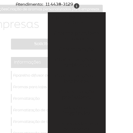
Atendimento:
11 4438-3129
ções
Criação de aromas personalizados para empresas
Aparelho difusor de
mpresas
ambiente
Aromas para lojas
de roupas
Solicite um orçamento
Aromatização
Aromatização de
Informações
ambientes
Aromatização de
Aparelho difusor de ambiente
banheiros
Aromas para lojas de roupas
Aromatização
profissional
Aromatização
Criação de
Aromatização de ambientes
fragrâncias
Aromatização de banheiros
Desenvolvimento
de aromas