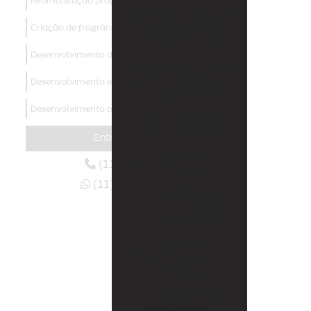
Aromatização profissional
Desenvolvimento
Criação de fragrâncias
exclusivo de
fragrâncias
Desenvolvimento de aromas
Desenvolvimento
personalizado de
Desenvolvimento exclusivo de fragrâncias
fragrâncias
Desenvolvimento personalizado de fragrâncias
Distribuidor de
odorizadores
Distribuidor de odorizadores
Entre em contato
Empresa de
Empresa de aromatização
(11) 4438-3129
aromatização
(11) 94006-6070
Empresa de aromatização de ambientes
Empresa de
aromatização de
Empresa de aromatização profissional
ambientes
Empresa de
Empresa de odorizador
aromatização
profissional
Empresas de marketing olfativo
Empresa de
Fábrica de aromas
odorizador