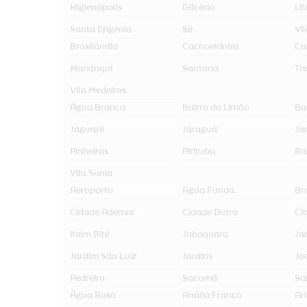
Higienópolis
Glicério
Li
Santa Efigênia
Sé
Vi
Brasilândia
Cachoeirinha
Ca
Mandaqui
Santana
Tr
Vila Medeiros
Água Branca
Bairro do Limão
Ba
Jaguaré
Jaraguá
Jar
Pinheiros
Pirituba
Ra
Vila Sonia
Aeroporto
Água Funda
Br
Cidade Ademar
Cidade Dutra
Ci
Itaim Bibi
Jabaquara
Ja
Jardim São Luiz
Jardins
Jo
Pedreira
Sacomã
Sa
Água Rasa
Anália Franco
Ar