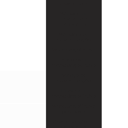
Serviço de aromatização
aromatizar
Técnicas de marketing olfativo
Máquina de
aromatizar
Marketing olfativo para lojas
ambientes
Aromatização de ambientes comerciais
Máquinas de
aromatização
Aromatização de eventos
Marketing olfativo
Aromatização de lojas
Produtos de
marketing olfativo
Marketing olfativo sp
Serviço de
Aluguel de aromatizador de ambiente
aromatização
Aluguel de máquina de aromatização
Técnicas de
profissional
marketing olfativo
Marketing olfativo
Aluguel de máquinas de aromatização
para lojas
Aparelho aromatizador de ambiente
Aromatização de
ambientes