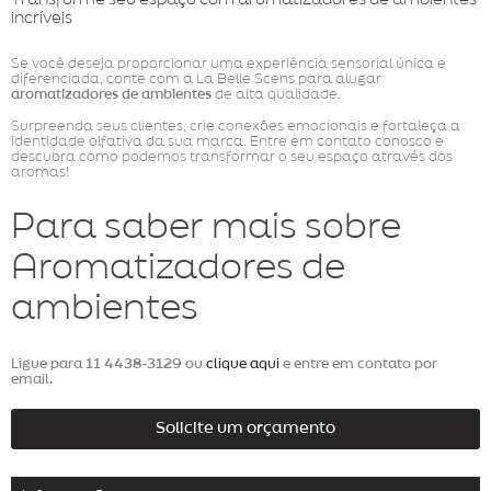
Transforme seu espaço com aromatizadores de ambientes
incríveis
Se você deseja proporcionar uma experiência sensorial única e
diferenciada, conte com a La Belle Scens para alugar
aromatizadores de ambientes
de alta qualidade.
Surpreenda seus clientes, crie conexões emocionais e fortaleça a
identidade olfativa da sua marca. Entre em contato conosco e
descubra como podemos transformar o seu espaço através dos
aromas!
Para saber mais sobre
Aromatizadores de
ambientes
Ligue para
11 4438-3129
ou
clique aqui
e entre em contato por
email.
Solicite um orçamento