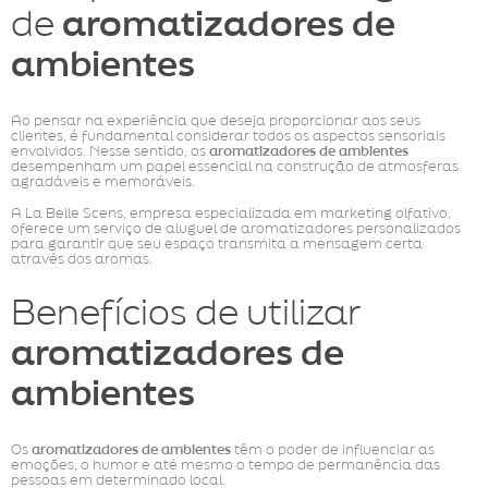
de
aromatizadores de
ambientes
Ao pensar na experiência que deseja proporcionar aos seus
clientes, é fundamental considerar todos os aspectos sensoriais
envolvidos. Nesse sentido, os
aromatizadores de ambientes
desempenham um papel essencial na construção de atmosferas
agradáveis e memoráveis.
A La Belle Scens, empresa especializada em marketing olfativo,
oferece um serviço de aluguel de aromatizadores personalizados
para garantir que seu espaço transmita a mensagem certa
através dos aromas.
Benefícios de utilizar
aromatizadores de
ambientes
Os
aromatizadores de ambientes
têm o poder de influenciar as
emoções, o humor e até mesmo o tempo de permanência das
pessoas em determinado local.