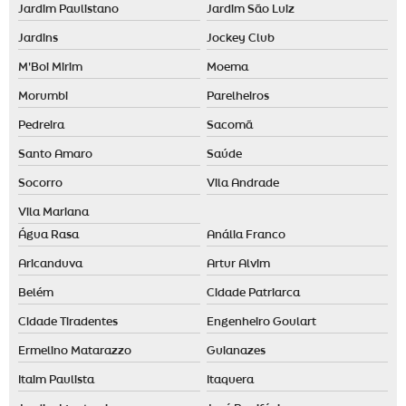
Jardim Paulistano
Jardim São Luiz
Jardins
Jockey Club
M'Boi Mirim
Moema
Morumbi
Parelheiros
Pedreira
Sacomã
Santo Amaro
Saúde
Socorro
Vila Andrade
Vila Mariana
Água Rasa
Anália Franco
Aricanduva
Artur Alvim
Belém
Cidade Patriarca
Cidade Tiradentes
Engenheiro Goulart
Ermelino Matarazzo
Guianazes
Itaim Paulista
Itaquera