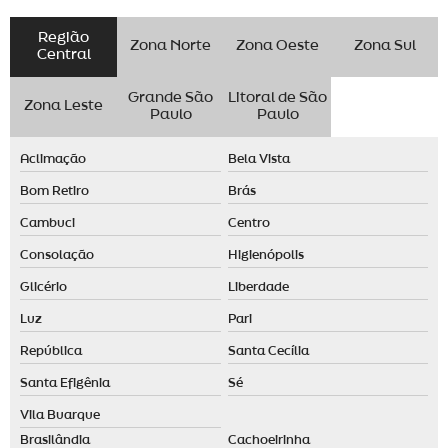
Criação de aromas personalizados sp
Região
Zona Norte
Zona Oeste
Zona Sul
Desenvolvimento de aromas para empresas
Central
Desenvolvimento de aromas para lojas
Grande São
Litoral de São
Zona Leste
Paulo
Paulo
Desenvolvimento de aromas personalizadas
Desenvolvimento de fragrância
Aclimação
Bela Vista
Desodorante de ambiente
Bom Retiro
Brás
Desodorizador de ambiente automático
Cambuci
Centro
Desodorizador de ambiente spray
Consolação
Higienópolis
Glicério
Liberdade
Desodorizador elétrico
Luz
Pari
Difusor ambiente elétrico
República
Santa Cecília
Difusor aromas elétrico
Santa Efigênia
Sé
Difusor de ambiente automático
Vila Buarque
Difusor de ambiente grande
Brasilândia
Cachoeirinha