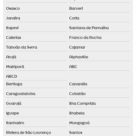
Osasco
Barueri
Jandira
Cotia
Itapevi
Santana de Parnaíba
Caierias
Franco da Rocha
Taboão da Serra
Cajamar
Arujá
Alphaville
Mairiporã
ABC
ABCD
Bertioga
Cananéia
Caraguatatuba
Cubatão
Guarujá
Ilha Comprida
Iguape
Ilhabela
Itanhaém
Mongaguá
Riviera de São Lourenço
Santos