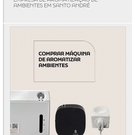
AMBIENTES EM SANTO ANDRÉ
Aparelho aromatizador de ambiente elétrico
Aparelho aromatizador de ambiente profissional
Aparelho de cheirinho
Aparelho difusor de aromas
Aparelho para essência
Aroma personalizado
Aromas personalizados para empresas
Aromatizador de ambiente difusor
Aromatizador de ambiente difusor profissional
Aromatizador de ambiente elétrico profissional
Aromatizador de ambiente grande
Aromatizador de ambiente programável
Aromatizador elétrico de ambiente