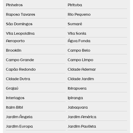
Locação de aromatizador de ambiente
Pinheiros
Pirituba
Locação de máquina de aromatização profissional
Raposo Tavares
Rio Pequeno
Maquina de cheiro
São Domingos
Sumaré
Marketing olfativo preço
Vila Leopoldina
Vila Sonia
Aeroporto
Água Funda
Nebulizador aromatizador
Brooklin
Campo Belo
Nebulizador de ambiente
Campo Grande
Campo Limpo
Odorizador de ambiente automático
Capão Redondo
Cidade Ademar
Odorizador elétrico
Cidade Dutra
Cidade Jardim
Odorizante de ambiente
Grajaú
Ibirapuera
Interlagos
Ipiranga
Itaim Bibi
Jabaquara
Jardim Ângela
Jardim América
Jardim Europa
Jardim Paulista