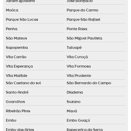
Jardim Iguatemi
José Bonifácio
Moóca
Parque do Carmo
Parque São Lucas
Parque São Rafael
Penha
Ponte Rasa
São Mateus
São Miguel Paulista
Sapopemba
Tatuapé
Vila Carrão
Vila Curuçá
Vila Esperança
Vila Formosa
Vila Matilde
Vila Prudente
São Caetano do sul
São Bernardo do Campo
Santo André
Diadema
Guarulhos
Suzano
Ribeirão Pires
Mauá
Embu
Embu Guaçú
Embu das Artes
Itapecerica da Serra