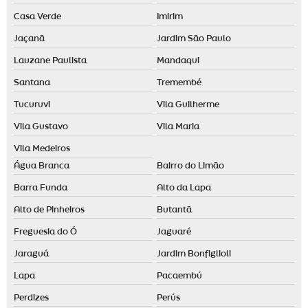
Difusor de aromas grande
Casa Verde
Imirim
Empresa de aromatização de ambientes em santo andré
Jaçanã
Jardim São Paulo
Empresa de aromatização de ambientes em são paulo
Lauzane Paulista
Mandaqui
Empresa de aromatização de eventos
Santana
Tremembé
Essência para aromatizador de ambiente
Tucuruvi
Vila Guilherme
Essência para casa
Vila Gustavo
Vila Maria
Essência para casa comprar
Vila Medeiros
Água Branca
Bairro do Limão
Essência para casa preço
Barra Funda
Alto da Lapa
Fornecedor de difusor elétrico
Alto de Pinheiros
Butantã
Fragrância para loja de roupas
Freguesia do Ó
Jaguaré
Fragrâncias personalizadas
Jaraguá
Jardim Bonfiglioli
Identidade olfativa para empresas
Lapa
Pacaembú
Identidade olfativa para loja
Perdizes
Perús