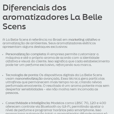
Diferenciais dos
aromatizadores La Belle
Scens
A La Belle Scens é referência no Brasil em
marketing olfativo
e
aromatização de ambientes. Seus aromatizadores elétricos
apresentam alguns destaques exclusivos:
Personalização completa:
A empresa permite customizar a
máquina e até o próprio aroma de acordo com a identidade
olfativa e visual do cliente. Isso significa que cada estabelecimento
pode ter um perfume exclusivo, reforçando sua marca.
Tecnologia de ponta:
Os dispositivos digitais da La Belle Scens
usam
nanonebulização
avançada. Essa técnica gera partículas
ultrafinas que permanecem mais tempo no ar, criando névoa
perfumada envolvente. O resultado é um aroma potente mas sem
despertar sensibilidades – ele não molha nem incomoda as
pessoas.
Conectividade e inteligência:
Modelos como LBSC 70, 120 e 400
oferecem controle via Bluetooth ou Wi-Fi, permitindo ajustar o
nível de perfume e programar horários pelo smartphone. Isso
proporciona automação total: o aromatizador difunde aroma só