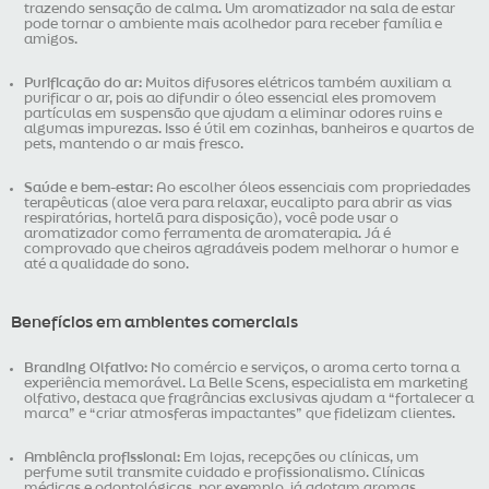
trazendo sensação de calma. Um aromatizador na sala de estar
pode tornar o ambiente mais acolhedor para receber família e
amigos.
Purificação do ar:
Muitos difusores elétricos também auxiliam a
purificar o ar, pois ao difundir o óleo essencial eles promovem
partículas em suspensão que ajudam a eliminar odores ruins e
algumas impurezas. Isso é útil em cozinhas, banheiros e quartos de
pets, mantendo o ar mais fresco.
Saúde e bem-estar:
Ao escolher óleos essenciais com propriedades
terapêuticas (aloe vera para relaxar, eucalipto para abrir as vias
respiratórias, hortelã para disposição), você pode usar o
aromatizador como ferramenta de aromaterapia. Já é
comprovado que cheiros agradáveis podem melhorar o humor e
até a qualidade do sono.
Benefícios em ambientes comerciais
Branding Olfativo:
No comércio e serviços, o aroma certo torna a
experiência memorável. La Belle Scens, especialista em marketing
olfativo, destaca que fragrâncias exclusivas ajudam a “fortalecer a
marca” e “criar atmosferas impactantes” que fidelizam clientes.
Ambiência profissional:
Em lojas, recepções ou clínicas, um
perfume sutil transmite cuidado e profissionalismo. Clínicas
médicas e odontológicas, por exemplo, já adotam aromas