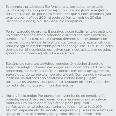
Economia e praticidade:
Ele funciona automaticamente após
ligado, exigindo pouquíssimo esforço. Com um gasto energético
baixo (cerca de 3W por hora) e com refis que duram semanas (por
exemplo, um refil de 200 ml pode perfumar mais de 20 dias
usando 9h diárias), o custo-benefício compensa.
Personalização do aroma:
É possível trocar facilmente de essência
no aromatizador elétrico, variando o aroma conforme estação,
humor ou público presente. Atenda diferentes necessidades com
uma ampla variedade de fragrâncias: florais para relaxar, cítricas
para energizar, amadeiradas para aconchego, etc. A La Belle Scens
destaca ter 18+ essências exclusivas com neutralizadores de odor,
garantindo aromas sofisticados e versáteis.
Elegância e segurança:
Muitos modelos têm design discreto e
elegante, integrando-se à decoração sem incomodar. O difusor de
porcelana, por exemplo, além de bonito, tem auto-desligamento
seguro quando atinge a temperatura ideal. Comparado a velas ou
incensos, os elétricos não produzem chama nem fuligem,
tornando-os seguros e adequados a qualquer ambiente, inclusive
ao redor de crianças e animais domésticos.
Abrangência maior:
Por operar com ventilação ou nebulização
potente, esses difusores cobrem áreas maiores que alternativas
manuais. Um único aparelho elétrico pode perfumar
confortavelmente salas, escritórios ou lojas inteiras (até 100–
400m², dependendo do modelo), enquanto difusores de varetas ou
sprays atuam localmente. Isso garante aroma uniforme em