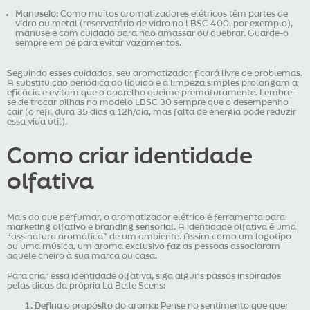
Manuseio:
Como muitos aromatizadores elétricos têm partes de
vidro ou metal (reservatório de vidro no LBSC 400, por exemplo),
manuseie com cuidado para não amassar ou quebrar. Guarde-o
sempre em pé para evitar vazamentos.
Seguindo esses cuidados, seu aromatizador ficará livre de problemas.
A substituição periódica do líquido e a limpeza simples prolongam a
eficácia e evitam que o aparelho queime prematuramente. Lembre-
se de trocar pilhas no modelo LBSC 30 sempre que o desempenho
cair (o refil dura 35 dias a 12h/dia, mas falta de energia pode reduzir
essa vida útil).
Como criar identidade
olfativa
Mais do que perfumar, o aromatizador elétrico é ferramenta para
marketing olfativo e branding sensorial
. A identidade olfativa é uma
“assinatura aromática” de um ambiente. Assim como um logotipo
ou uma música, um aroma exclusivo faz as pessoas associaram
aquele cheiro à sua marca ou casa.
Para criar essa identidade olfativa, siga alguns passos inspirados
pelas dicas da própria La Belle Scens:
Defina o propósito do aroma:
Pense no sentimento que quer