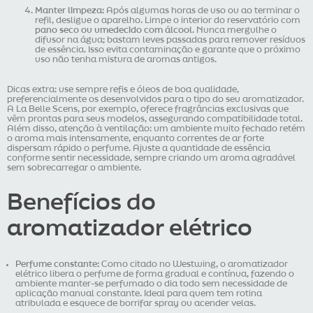
Manter limpeza:
Após algumas horas de uso ou ao terminar o
refil, desligue o aparelho. Limpe o interior do reservatório com
pano seco ou umedecido com álcool
. Nunca mergulhe o
difusor na água; bastam leves passadas para remover resíduos
de essência. Isso evita contaminação e garante que o próximo
uso não tenha mistura de aromas antigos.
Dicas extra: use sempre refis e óleos de boa qualidade,
preferencialmente os desenvolvidos para o tipo do seu aromatizador.
A La Belle Scens, por exemplo, oferece fragrâncias exclusivas que
vêm prontas para seus modelos, assegurando compatibilidade total.
Além disso, atenção à ventilação: um ambiente muito fechado retém
o aroma mais intensamente, enquanto correntes de ar forte
dispersam rápido o perfume. Ajuste a quantidade de essência
conforme sentir necessidade, sempre criando um aroma agradável
sem sobrecarregar o ambiente.
Benefícios do
aromatizador elétrico
Perfume constante:
Como citado no Westwing, o aromatizador
elétrico libera o perfume de forma gradual e contínua, fazendo o
ambiente manter-se perfumado o dia todo sem necessidade de
aplicação manual constante. Ideal para quem tem rotina
atribulada e esquece de borrifar spray ou acender velas.