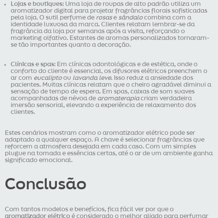
Lojas e boutiques:
Uma loja de roupas de alto padrão utiliza um
aromatizador digital para projetar fragrâncias florais sofisticadas
pela loja. O sutil perfume de
rosas
e
sândalo
combina com a
identidade luxuosa da marca. Clientes relatam lembrar-se da
fragrância da loja por semanas após a visita, reforçando o
marketing olfativo. Estantes de aromas personalizados tornaram-
se tão importantes quanto a decoração.
Clínicas e spas:
Em clínicas odontológicas e de estética, onde o
conforto do cliente é essencial, os difusores elétricos preenchem o
ar com
eucalipto
ou
lavanda leve
. Isso reduz a ansiedade dos
pacientes. Muitas clínicas relatam que o cheiro agradável diminui a
sensação de tempo de espera. Em spas, caixas de som suaves
acompanhadas de névoa de
aromaterapia
criam verdadeira
imersão sensorial, elevando a experiência de relaxamento dos
clientes.
Estes cenários mostram como o aromatizador elétrico pode ser
adaptado a qualquer espaço. A chave é selecionar fragrâncias que
reforcem a atmosfera desejada em cada caso. Com um simples
plugue na tomada e essências certas, até o ar de um ambiente ganha
significado emocional.
Conclusão
Com tantos modelos e benefícios, fica fácil ver por que o
aromatizador elétrico
é considerado o melhor aliado para perfumar