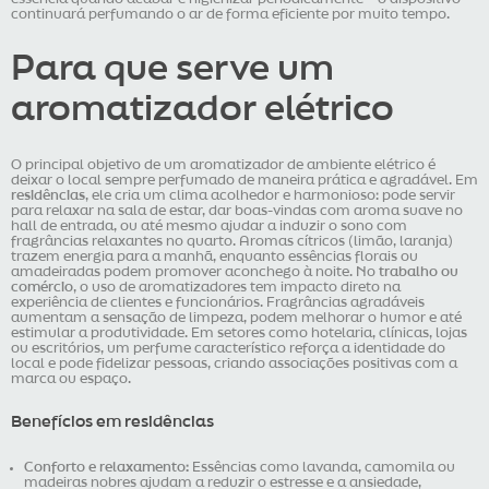
continuará perfumando o ar de forma eficiente por muito tempo.
Para que serve um
aromatizador elétrico
O principal objetivo de um aromatizador de ambiente elétrico é
deixar o local sempre perfumado de maneira prática e agradável. Em
residências
, ele cria um clima acolhedor e harmonioso: pode servir
para relaxar na sala de estar, dar boas-vindas com aroma suave no
hall de entrada, ou até mesmo ajudar a induzir o sono com
fragrâncias relaxantes no quarto. Aromas cítricos (limão, laranja)
trazem energia para a manhã, enquanto essências florais ou
amadeiradas podem promover aconchego à noite. No
trabalho ou
comércio
, o uso de aromatizadores tem impacto direto na
experiência de clientes e funcionários. Fragrâncias agradáveis
aumentam a sensação de limpeza, podem melhorar o humor e até
estimular a produtividade. Em setores como hotelaria, clínicas, lojas
ou escritórios, um perfume característico reforça a identidade do
local e pode fidelizar pessoas, criando associações positivas com a
marca ou espaço.
Benefícios em residências
Conforto e relaxamento:
Essências como lavanda, camomila ou
madeiras nobres ajudam a reduzir o estresse e a ansiedade,