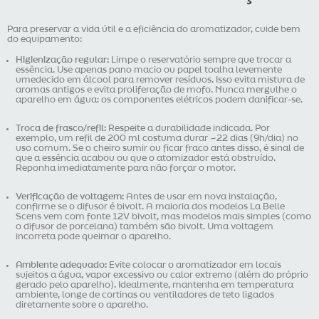
Para preservar a vida útil e a eficiência do aromatizador, cuide bem
do equipamento:
Higienização regular:
Limpe o reservatório sempre que trocar a
essência. Use apenas pano macio ou papel toalha levemente
umedecido em álcool para remover resíduos. Isso evita mistura de
aromas antigos e evita proliferação de mofo. Nunca mergulhe o
aparelho em água: os componentes elétricos podem danificar-se.
Troca de frasco/refil:
Respeite a durabilidade indicada. Por
exemplo, um refil de 200 ml costuma durar ~22 dias (9h/dia) no
uso comum. Se o cheiro sumir ou ficar fraco antes disso, é sinal de
que a essência acabou ou que o atomizador está obstruído.
Reponha imediatamente para não forçar o motor.
Verificação de voltagem:
Antes de usar em nova instalação,
confirme se o difusor é bivolt. A maioria dos modelos La Belle
Scens vem com fonte 12V bivolt, mas modelos mais simples (como
o difusor de porcelana) também são bivolt. Uma voltagem
incorreta pode queimar o aparelho.
Ambiente adequado:
Evite colocar o aromatizador em locais
sujeitos a água, vapor excessivo ou calor extremo (além do próprio
gerado pelo aparelho). Idealmente, mantenha em temperatura
ambiente, longe de cortinas ou ventiladores de teto ligados
diretamente sobre o aparelho.