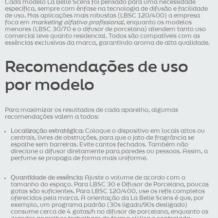
Cada modelo La Belle Scens foi pensado para uma necessidade
específica, sempre com ênfase na tecnologia de difusão e facilidade
de uso. Nas aplicações mais robustas (LBSC 120/400) a empresa
foca em
marketing olfativo profissional
, enquanto os modelos
menores (LBSC 30/70 e o difusor de porcelana) atendem tanto uso
comercial leve quanto residencial. Todos são compatíveis com as
essências exclusivas da marca, garantindo aroma de alta qualidade.
Recomendações de uso
por modelo
Para maximizar os resultados de cada aparelho, algumas
recomendações valem a todos:
Localização estratégica:
Coloque o dispositivo em locais altos ou
centrais, livres de obstruções, para que o jato de fragrância se
espalhe sem barreiras. Evite cantos fechados. Também não
direcione o difusor diretamente para paredes ou pessoas. Assim, a
perfume se propaga de forma mais uniforme.
Quantidade de essência:
Ajuste o volume de acordo com o
tamanho do espaço. Para LBSC 30 e Difusor de Porcelana, poucas
gotas são suficientes. Para LBSC 120/400, use os refis completos
oferecidos pela marca. A orientação da La Belle Scens é que, por
exemplo, um programa padrão (30s ligado/90s desligado)
consume cerca de 4 gotas/h no difusor de porcelana, enquanto os