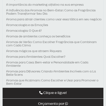
A importância do marketing olfativo na sua empresa
A Influência dos Aromas no Bem-Estar: Como as Fragrâncias
Podem Transformar Seu Dia
Aroma para atrair clientes: como usar essa tática em seu negócio
Aromacologia e as Emoções
Aromacologia: O Que é?
Aromas de ambiente: conheça os benefícios
Aromas de Verão: Como Escolher Fragrâncias que Combinam
com Cada Clima
Aromas mágicos que atraem Riqueza
Aromas para Ambientes: Qual Escolher?
Aromas para Casa: Bem-estar e Personalidade em Cada
Ambiente
Aromas para Difusores: Criando Ambientes Incríveis com a La
Belle Scens
Aromas que Acalmam: Como Escolher e Usar para Promover o
Bem-Estar
Aromaterapia e Dores Crônicas
Clique e ligue!
Aromaterapia e Sistema Imunológico: Como Fortalecer a Saúde
com Aromas
Orçamento por
Aromaterapia é uma ótima opção para presente de Natal