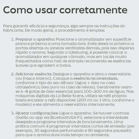
Como usar corretamente
Para garantir eficácia e segurança, siga sempre as instruções do
fabricante. De modo geral, o procedimento é simples:
Preparar o aparelho:
Posicione o aromatizador em superfície
plana e próxima a uma tomada livre. Evite deixá-lo próximo a
portas abertas ou janelas ventiladas demais, pois isso dispersa
rápido o aroma. Segundo o Westwing, é possível colocar o
aromatizador em qualquer cômodo, mas em locais muito
frequentados como hall de entrada recomenda-se essências
suaves que agradem a todos.
Adicionar essência:
Desligue o aparelho e abra o reservatório
(ou frasco interno). Coloque a
essência recomendada
,
conforme o tipo do seu difusor (água + óleo no caso
ultrassônico; óleo puro no caso de névoa). Geralmente usam-
se 4–8 gotas de óleo essencial para 100–200 ml de água. Nas
máquinas digitais da La Belle Scens, utiliza-se refil próprio:
basta encaixar o refil disponível (200 ml ou 1 litro, conforme o
modelo) e ele alimenta o reservatório internamente.
Ajustar configurações:
Ligue o aparelho. Se houver controle
(botão ou app via Bluetooth/Wi-Fi), selecione a intensidade
desejada e programe intervalos de funcionamento. Uma
prática comum é programar intervalos curtos de emissão (por
exemplo, 30 segundos perfumando e 90 segundos pausado)
para que o aroma dure mais tempo no ambiente.