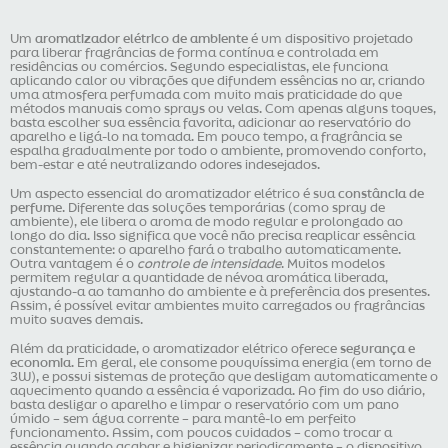
Um
aromatizador elétrico de ambiente
é um dispositivo projetado
para liberar fragrâncias de forma contínua e controlada em
residências ou comércios. Segundo especialistas, ele funciona
aplicando calor ou vibrações que difundem essências no ar, criando
uma atmosfera perfumada com muito mais praticidade do que
métodos manuais como sprays ou velas. Com apenas alguns toques,
basta escolher sua essência favorita, adicionar ao reservatório do
aparelho e ligá-lo na tomada. Em pouco tempo, a fragrância se
espalha gradualmente por todo o ambiente, promovendo conforto,
bem-estar e até neutralizando odores indesejados.
Um aspecto essencial do aromatizador elétrico é sua
constância de
perfume
. Diferente das soluções temporárias (como spray de
ambiente), ele libera o aroma de modo regular e prolongado ao
longo do dia. Isso significa que você não precisa reaplicar essência
constantemente: o aparelho fará o trabalho automaticamente.
Outra vantagem é o
controle de intensidade
. Muitos modelos
permitem regular a quantidade de névoa aromática liberada,
ajustando-a ao tamanho do ambiente e à preferência dos presentes.
Assim, é possível evitar ambientes muito carregados ou fragrâncias
muito suaves demais.
Além da praticidade, o aromatizador elétrico oferece
segurança e
economia
. Em geral, ele consome pouquíssima energia (em torno de
3W), e possui sistemas de proteção que desligam automaticamente o
aquecimento quando a essência é vaporizada. Ao fim do uso diário,
basta desligar o aparelho e limpar o reservatório com um pano
úmido – sem água corrente – para mantê-lo em perfeito
funcionamento. Assim, com poucos cuidados – como trocar a
essência quando acabar e higienizar periodicamente – o dispositivo