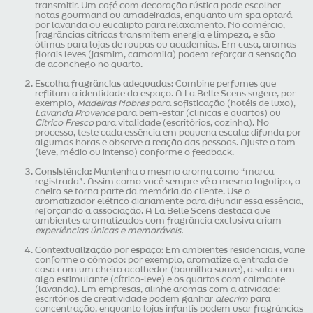
transmitir. Um café com decoração rústica pode escolher
notas gourmand ou amadeiradas, enquanto um spa optará
por lavanda ou eucalipto para relaxamento. No comércio,
fragrâncias cítricas transmitem energia e limpeza, e são
ótimas para lojas de roupas ou academias. Em casa, aromas
florais leves (jasmim, camomila) podem reforçar a sensação
de aconchego no quarto.
Escolha fragrâncias adequadas:
Combine perfumes que
reflitam a identidade do espaço. A La Belle Scens sugere, por
exemplo,
Madeiras Nobres
para sofisticação (hotéis de luxo),
Lavanda Provence
para bem-estar (clinicas e quartos) ou
Cítrico Fresco
para vitalidade (escritórios, cozinha). No
processo, teste cada essência em pequena escala: difunda por
algumas horas e observe a reação das pessoas. Ajuste o tom
(leve, médio ou intenso) conforme o feedback.
Consistência:
Mantenha o mesmo aroma como “marca
registrada”. Assim como você sempre vê o mesmo logotipo, o
cheiro se torna parte da memória do cliente. Use o
aromatizador elétrico diariamente para difundir essa essência,
reforçando a associação. A La Belle Scens destaca que
ambientes aromatizados com fragrância exclusiva criam
experiências únicas e memoráveis.
Contextualização por espaço:
Em ambientes residenciais, varie
conforme o cômodo: por exemplo, aromatize a entrada de
casa com um cheiro acolhedor (baunilha suave), a sala com
algo estimulante (cítrico-leve) e os quartos com calmante
(lavanda). Em empresas, alinhe aromas com a atividade:
escritórios de creatividade podem ganhar
alecrim
para
concentração, enquanto lojas infantis podem usar fragrâncias