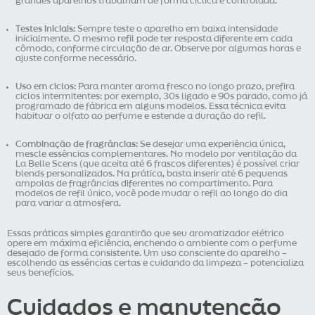
grandes aparelhos trabalham de forma cíclica e controlada.
Testes iniciais:
Sempre teste o aparelho em baixa intensidade
inicialmente. O mesmo refil pode ter resposta diferente em cada
cômodo, conforme circulação de ar. Observe por algumas horas e
ajuste conforme necessário.
Uso em ciclos:
Para manter aroma fresco no longo prazo, prefira
ciclos intermitentes: por exemplo, 30s ligado e 90s parado, como já
programado de fábrica em alguns modelos. Essa técnica evita
habituar o olfato ao perfume e estende a duração do refil.
Combinação de fragrâncias:
Se desejar uma experiência única,
mescle essências complementares. No modelo por ventilação da
La Belle Scens (que aceita até 6 frascos diferentes) é possível criar
blends personalizados. Na prática, basta inserir até 6 pequenas
ampolas de fragrâncias diferentes no compartimento. Para
modelos de refil único, você pode mudar o refil ao longo do dia
para variar a atmosfera.
Essas práticas simples garantirão que seu aromatizador elétrico
opere em máxima eficiência, enchendo o ambiente com o perfume
desejado de forma consistente. Um uso consciente do aparelho –
escolhendo as essências certas e cuidando da limpeza – potencializa
seus benefícios.
Cuidados e manutenção