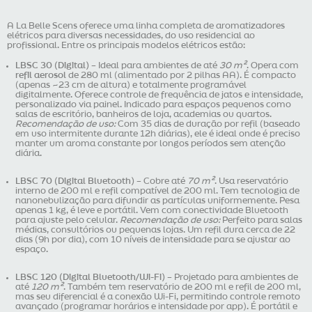
A La Belle Scens oferece uma linha completa de aromatizadores
elétricos para diversas necessidades, do uso residencial ao
profissional. Entre os principais modelos elétricos estão:
LBSC 30 (Digital)
– Ideal para ambientes de até
30 m²
. Opera com
refil aerosol
de 280 ml (alimentado por 2 pilhas AA). É compacto
(apenas ~23 cm de altura) e totalmente programável
digitalmente. Oferece controle de frequência de jatos e intensidade,
personalizado via painel. Indicado para espaços pequenos como
salas de escritório, banheiros de loja, academias ou quartos.
Recomendação de uso:
Com 35 dias de duração por refil (baseado
em uso intermitente durante 12h diárias), ele é ideal onde é preciso
manter um aroma constante por longos períodos sem atenção
diária.
LBSC 70 (Digital Bluetooth)
– Cobre até
70 m²
. Usa reservatório
interno de 200 ml e refil compatível de 200 ml. Tem tecnologia de
nanonebulização para difundir as partículas uniformemente. Pesa
apenas 1 kg, é leve e portátil. Vem com conectividade Bluetooth
para ajuste pelo celular.
Recomendação de uso:
Perfeito para salas
médias, consultórios ou pequenas lojas. Um refil dura cerca de 22
dias (9h por dia), com 10 níveis de intensidade para se ajustar ao
espaço.
LBSC 120 (Digital Bluetooth/Wi-Fi)
– Projetado para ambientes de
até
120 m²
. Também tem reservatório de 200 ml e refil de 200 ml,
mas seu diferencial é a conexão Wi-Fi, permitindo controle remoto
avançado (programar horários e intensidade por app). É portátil e