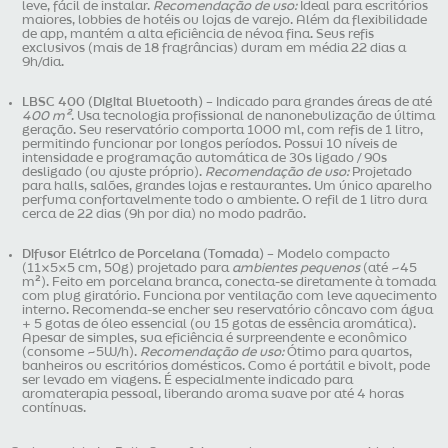
leve, fácil de instalar.
Recomendação de uso:
Ideal para escritórios
maiores, lobbies de hotéis ou lojas de varejo. Além da flexibilidade
de app, mantém a alta eficiência de névoa fina. Seus refis
exclusivos (mais de 18 fragrâncias) duram em média 22 dias a
9h/dia.
LBSC 400 (Digital Bluetooth)
– Indicado para grandes áreas de até
400 m²
. Usa tecnologia profissional de nanonebulização de última
geração. Seu reservatório comporta 1000 ml, com refis de 1 litro,
permitindo funcionar por longos períodos. Possui 10 níveis de
intensidade e programação automática de 30s ligado / 90s
desligado (ou ajuste próprio).
Recomendação de uso:
Projetado
para halls, salões, grandes lojas e restaurantes. Um único aparelho
perfuma confortavelmente todo o ambiente. O refil de 1 litro dura
cerca de 22 dias (9h por dia) no modo padrão.
Difusor Elétrico de Porcelana (Tomada)
– Modelo compacto
(11×5×5 cm, 50g) projetado para
ambientes pequenos
(até ~45
m²). Feito em porcelana branca, conecta-se diretamente à tomada
com plug giratório. Funciona por ventilação com leve aquecimento
interno. Recomenda-se encher seu reservatório côncavo com água
+ 5 gotas de óleo essencial (ou 15 gotas de essência aromática).
Apesar de simples, sua eficiência é surpreendente e econômico
(consome ~5W/h).
Recomendação de uso:
Ótimo para quartos,
banheiros ou escritórios domésticos. Como é portátil e bivolt, pode
ser levado em viagens. É especialmente indicado para
aromaterapia pessoal, liberando aroma suave por até 4 horas
contínuas.