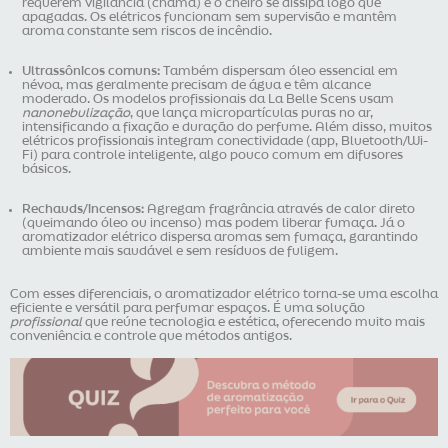
requerem vigilância (chama) e o cheiro se dissipa logo que
apagadas. Os elétricos funcionam sem supervisão e mantêm
aroma constante sem riscos de incêndio.
Ultrassônicos comuns:
Também dispersam óleo essencial em
névoa, mas geralmente precisam de água e têm alcance
moderado. Os modelos profissionais da La Belle Scens usam
nanonebulização
, que lança micropartículas puras no ar,
intensificando a fixação e duração do perfume. Além disso, muitos
elétricos profissionais integram conectividade (app, Bluetooth/Wi-
Fi) para controle inteligente, algo pouco comum em difusores
básicos.
Rechauds/incensos:
Agregam fragrância através de calor direto
(queimando óleo ou incenso) mas podem liberar fumaça. Já o
aromatizador elétrico dispersa aromas sem fumaça, garantindo
ambiente mais saudável e sem resíduos de fuligem.
Com esses diferenciais, o aromatizador elétrico torna-se uma escolha
eficiente e versátil para perfumar espaços. É uma solução
profissional
que reúne tecnologia e estética, oferecendo muito mais
conveniência e controle que métodos antigos.