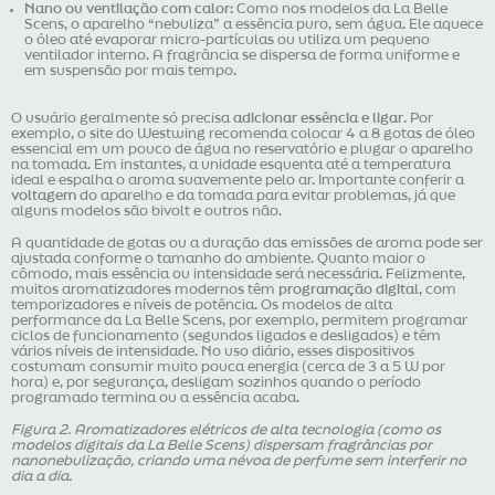
Nano ou ventilação com calor:
Como nos modelos da La Belle
Scens, o aparelho “nebuliza” a essência puro, sem água. Ele aquece
o óleo até evaporar micro-partículas ou utiliza um pequeno
ventilador interno. A fragrância se dispersa de forma uniforme e
em suspensão por mais tempo.
O usuário geralmente só precisa
adicionar essência e ligar
. Por
exemplo, o site do Westwing recomenda colocar 4 a 8 gotas de óleo
essencial em um pouco de água no reservatório e plugar o aparelho
na tomada. Em instantes, a unidade esquenta até a temperatura
ideal e espalha o aroma suavemente pelo ar. Importante conferir a
voltagem
do aparelho e da tomada para evitar problemas, já que
alguns modelos são bivolt e outros não.
A quantidade de gotas ou a duração das emissões de aroma pode ser
ajustada conforme o tamanho do ambiente. Quanto maior o
cômodo, mais essência ou intensidade será necessária. Felizmente,
muitos aromatizadores modernos têm
programação digital
, com
temporizadores e níveis de potência. Os modelos de alta
performance da La Belle Scens, por exemplo, permitem programar
ciclos de funcionamento (segundos ligados e desligados) e têm
vários níveis de intensidade. No uso diário, esses dispositivos
costumam consumir muito pouca energia (cerca de 3 a 5 W por
hora) e, por segurança, desligam sozinhos quando o período
programado termina ou a essência acaba.
Figura 2. Aromatizadores elétricos de alta tecnologia (como os
modelos digitais da La Belle Scens) dispersam fragrâncias por
nanonebulização, criando uma névoa de perfume sem interferir no
dia a dia.