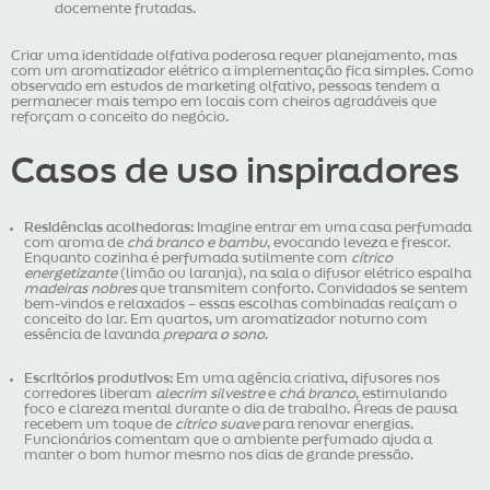
docemente frutadas.
Criar uma identidade olfativa poderosa requer planejamento, mas
com um aromatizador elétrico a implementação fica simples. Como
observado em estudos de marketing olfativo, pessoas tendem a
permanecer mais tempo em locais com cheiros agradáveis que
reforçam o conceito do negócio.
Casos de uso inspiradores
Residências acolhedoras:
Imagine entrar em uma casa perfumada
com aroma de
chá branco e bambu
, evocando leveza e frescor.
Enquanto cozinha é perfumada sutilmente com
cítrico
energetizante
(limão ou laranja), na sala o difusor elétrico espalha
madeiras nobres
que transmitem conforto. Convidados se sentem
bem-vindos e relaxados – essas escolhas combinadas realçam o
conceito do lar. Em quartos, um aromatizador noturno com
essência de lavanda
prepara o sono
.
Escritórios produtivos:
Em uma agência criativa, difusores nos
corredores liberam
alecrim silvestre
e
chá branco
, estimulando
foco e clareza mental durante o dia de trabalho. Áreas de pausa
recebem um toque de
cítrico suave
para renovar energias.
Funcionários comentam que o ambiente perfumado ajuda a
manter o bom humor mesmo nos dias de grande pressão.