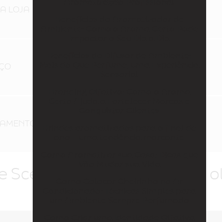
Aromatização Profissional
RA LOJA
Benefícios do Aromatizador de
Ambiente: Como o Aroma Certo Pode
Impactar o Seu Dia a Dia
Benefícios do Difusor de Ambiente:
Mais do Que Perfume, uma Experiência
EÇO
Sensorial
Branding Olfativo: Como o Aroma
Certo Ajuda a Fortalecer Marcas e
Conquistar Clientes
ASAMENTO
Brindes aromatizados para o final de
ano – uma tendência marcante
Como Aromatizar sua Casa: Dicas que
Vão Mudar sua Vida
le Scens atende Identidade o
Como Colocar Cheirinho no Ar
Condicionado: Técnicas Simples para
um Ambiente Sempre Perfumado
Como Criar uma Identidade Olfativa