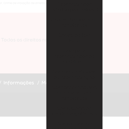
Desodorizador elétrico
. Crime de violação de direito autoral – artigo 184 do Código Penal –
Aromatizador
elétrico profissional
Difusor ambiente elétrico
Aromatizadores de
Difusor aromas elétrico
ambientes
Difusor de ambiente automático
Cheiro de loja
Todos os direitos reservados.
chique
Difusor de ambiente grande
Comprar
aromatizador de
Difusor de aromas grande
ambiente
Empresa de aromatização de ambientes em
Comprar máquina
santo andré
de aromatização
Informações
Mapa do site
Empresa de aromatização de ambientes em são
Comprar máquina
paulo
de aromatizar
ambientes
Empresa de aromatização de eventos
Consultoria de
Essência para aromatizador de ambiente
marketing olfativo
Consultoria de
Essência para casa