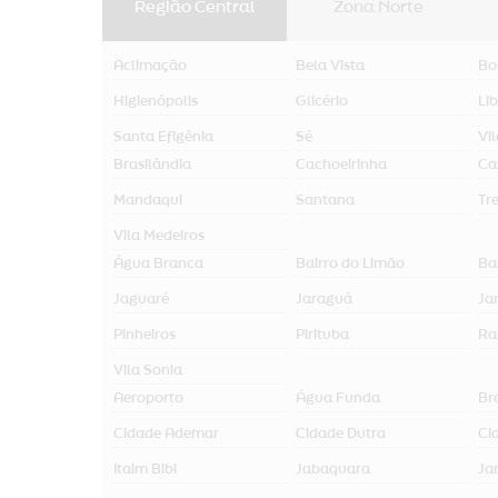
Região Central
Zona Norte
Aclimação
Bela Vista
Bo
Higienópolis
Glicério
Li
Santa Efigênia
Sé
Vi
Brasilândia
Cachoeirinha
Ca
Mandaqui
Santana
Tr
Vila Medeiros
Água Branca
Bairro do Limão
Ba
Jaguaré
Jaraguá
Jar
Pinheiros
Pirituba
Ra
Vila Sonia
Aeroporto
Água Funda
Br
Cidade Ademar
Cidade Dutra
Ci
Itaim Bibi
Jabaquara
Ja