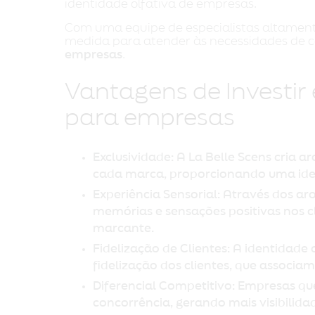
identidade olfativa de empresas.
Com uma equipe de especialistas altament
medida para atender às necessidades de c
empresas
.
Vantagens de Investir 
para empresas
Exclusividade: A La Belle Scens cria aromas personalizados que refletem a essência de
cada marca, proporcionando uma iden
Experiência Sensorial: Através dos aromas, as empresas podem estimular emoções,
memórias e sensações positivas nos c
marcante.
Fidelização de Clientes: A identidade olfativa bem trabalhada contribui para a
fidelização dos clientes, que associ
Diferencial Competitivo: Empresas que investem em identidade olfativa se destacam da
concorrência, gerando mais visibilid