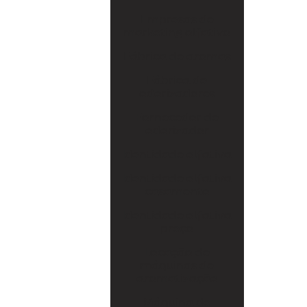
Fábrica de odorizadores
Empresas de
marketing olfativo
Fornecedor de odorizador
Fábrica de aromas
Identidade olfativa
Fábrica de
odorizadores
Identidade olfativa casamento
Fornecedor de
Identidade olfativa preço
odorizador
Locação de máquinas de aromatização
Identidade olfativa
Máquina de aromatizar
Identidade olfativa
casamento
Máquina de aromatizar ambientes
Identidade olfativa
preço
Máquinas de aromatização
Locação de
Marketing olfativo
máquinas de
aromatização
Produtos de marketing olfativo
Máquina de