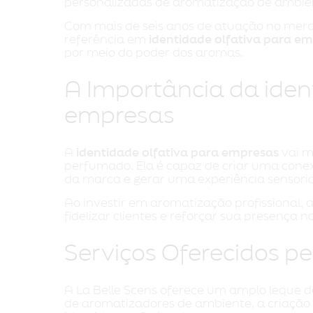
personalizadas de aromatização de ambie
Com mais de seis anos de atuação no merc
referência em
identidade olfativa para e
por meio do poder dos aromas.
A Importância da iden
empresas
A
identidade olfativa para empresas
vai m
perfumado. Ela é capaz de criar uma conexã
da marca e gerar uma experiência sensoria
Ao investir em aromatização profissional,
fidelizar clientes e reforçar sua presença 
Serviços Oferecidos pe
A La Belle Scens oferece um amplo leque de 
de aromatizadores de ambiente, a criação 