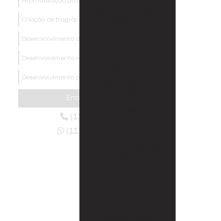
Aromatização profissional
Desenvolvimento
Criação de fragrâncias
exclusivo de
fragrâncias
Desenvolvimento de aromas
Desenvolvimento
personalizado de
Desenvolvimento exclusivo de fragrâncias
fragrâncias
Desenvolvimento personalizado de fragrâncias
Distribuidor de
odorizadores
Distribuidor de odorizadores
Entre em contato
Empresa de
Empresa de aromatização
(11) 4438-3129
aromatização
(11) 94006-6070
Empresa de aromatização de ambientes
Empresa de
aromatização de
Empresa de aromatização profissional
ambientes
Empresa de
Empresa de odorizador
aromatização
profissional
Empresas de marketing olfativo
Empresa de
Fábrica de aromas
odorizador