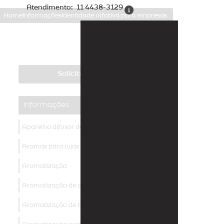
Atendimento:
11 4438-3129
Home
Informações
Identidade olfativa para empresas
Aparelho difusor de
ambiente
Aromas para lojas
de roupas
Solicite um orçamento
Aromatização
Aromatização de
Informações
ambientes
Aromatização de
Aparelho difusor de ambiente
banheiros
Aromas para lojas de roupas
Aromatização
profissional
Aromatização
Criação de
Aromatização de ambientes
fragrâncias
Aromatização de banheiros
Desenvolvimento
de aromas