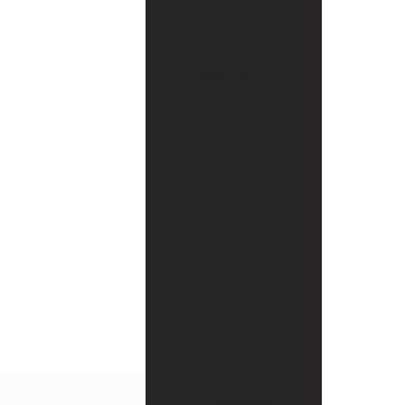
Serviço de aromatização
aromatizar
Técnicas de marketing olfativo
Máquina de
aromatizar
Marketing olfativo para lojas
ambientes
Aromatização de ambientes comerciais
Máquinas de
aromatização
Aromatização de eventos
Marketing olfativo
Aromatização de lojas
Produtos de
marketing olfativo
Marketing olfativo sp
Serviço de
Aluguel de aromatizador de ambiente
aromatização
Aluguel de máquina de aromatização
Técnicas de
profissional
marketing olfativo
Marketing olfativo
Aluguel de máquinas de aromatização
para lojas
Aparelho aromatizador de ambiente
Aromatização de
ambientes