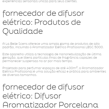
experiências sensoriais únicas para seus clientes.
fornecedor de difusor
elétrico: Produtos de
Qualidade
A La Belle Scens oferece uma ampla gama de produtos de alto
padrão, incluindo o Aromatizador Elétrico Profissional LBSC 5000.
Este aparelho utiliza a tecnologia de nanonebulização de última
geração, que libera partículas finas de fragrância capazes de
permanecer suspensas no ar por mais tempo.
Projetado para perfumar espaços de até 400m², o Aromatizador
Elétrico Profissional é uma solução eficaz e prática para ambientes
de diversos tamanhos.
fornecedor de difusor
elétrico: Difusor
Aromatizador Porcelana