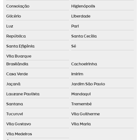
Consolação
Higienópolis
Criação de aromas personalizados para empresas
Glicério
Liberdade
Criação de aromas personalizados para lojas
Luz
Pari
Criação de aromas personalizados sp
República
Santa Cecília
Desenvolvimento de aromas para empresas
Santa Efigênia
Sé
Desenvolvimento de aromas para lojas
Vila Buarque
Desenvolvimento de aromas personalizadas
Brasilândia
Cachoeirinha
Desenvolvimento de fragrância
Casa Verde
Imirim
Jaçanã
Jardim São Paulo
Desodorante de ambiente
Lauzane Paulista
Mandaqui
Desodorizador de ambiente automático
Santana
Tremembé
Desodorizador de ambiente spray
Tucuruvi
Vila Guilherme
Desodorizador elétrico
Vila Gustavo
Vila Maria
Difusor ambiente elétrico
Vila Medeiros
Difusor aromas elétrico