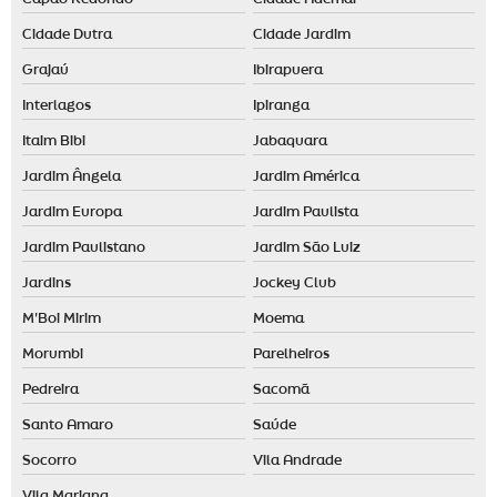
Identidade olfativa para empresas
Cidade Dutra
Cidade Jardim
Identidade olfativa para loja
Grajaú
Ibirapuera
Locação de aromatizador de ambiente
Interlagos
Ipiranga
Locação de máquina de aromatização profissional
Itaim Bibi
Jabaquara
Maquina de cheiro
Jardim Ângela
Jardim América
Marketing olfativo preço
Jardim Europa
Jardim Paulista
Jardim Paulistano
Jardim São Luiz
Nebulizador aromatizador
Jardins
Jockey Club
Nebulizador de ambiente
M'Boi Mirim
Moema
Odorizador de ambiente automático
Morumbi
Parelheiros
Odorizador elétrico
Pedreira
Sacomã
Odorizante de ambiente
Santo Amaro
Saúde
Socorro
Vila Andrade
Vila Mariana