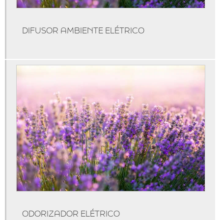
Aluguel de máquina de aromatização profissional
Aluguel de máquinas de aromatização
DIFUSOR AMBIENTE ELÉTRICO
Aparelho aromatizador de ambiente
Aparelho aromatizador de ambiente elétrico
Aparelho aromatizador de ambiente profissional
Aparelho de cheirinho
Aparelho difusor de aromas
Aparelho para essência
Aroma personalizado
Aromas personalizados para empresas
Aromatizador de ambiente difusor
Aromatizador de ambiente difusor profissional
Aromatizador de ambiente elétrico profissional
ODORIZADOR ELÉTRICO