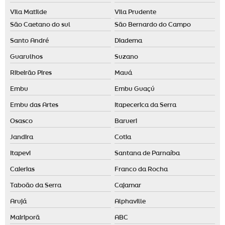
Vila Matilde
Vila Prudente
São Caetano do sul
São Bernardo do Campo
Santo André
Diadema
Guarulhos
Suzano
Ribeirão Pires
Mauá
Embu
Embu Guaçú
Embu das Artes
Itapecerica da Serra
Osasco
Barueri
Jandira
Cotia
Itapevi
Santana de Parnaíba
Caierias
Franco da Rocha
Taboão da Serra
Cajamar
Arujá
Alphaville
Mairiporã
ABC