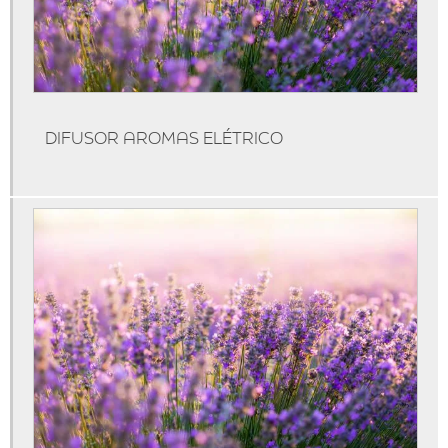
Máquina de aromatizar
Máquina de aromatizar ambientes
Máquinas de aromatização
Marketing olfativo
DIFUSOR AROMAS ELÉTRICO
Produtos de marketing olfativo
Serviço de aromatização
Técnicas de marketing olfativo
Marketing olfativo para lojas
Aromatização de ambientes comerciais
Aromatização de eventos
Aromatização de lojas
Marketing olfativo sp
Aluguel de aromatizador de ambiente