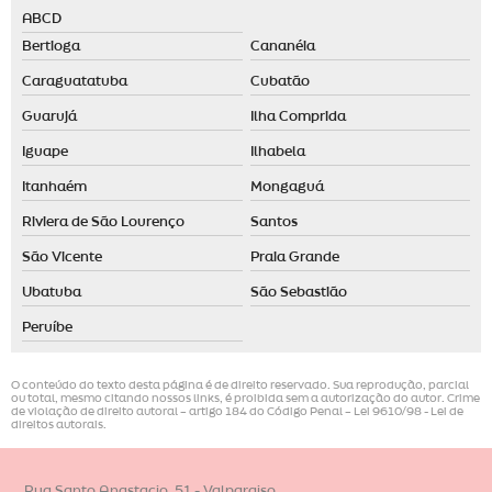
ABCD
Bertioga
Cananéia
Caraguatatuba
Cubatão
Guarujá
Ilha Comprida
Iguape
Ilhabela
Itanhaém
Mongaguá
Riviera de São Lourenço
Santos
São Vicente
Praia Grande
Ubatuba
São Sebastião
Peruíbe
O conteúdo do texto desta página é de direito reservado. Sua reprodução, parcial
ou total, mesmo citando nossos links, é proibida sem a autorização do autor. Crime
de violação de direito autoral – artigo 184 do Código Penal –
Lei 9610/98 - Lei de
direitos autorais
.
Rua Santo Anastacio, 51 - Valparaiso