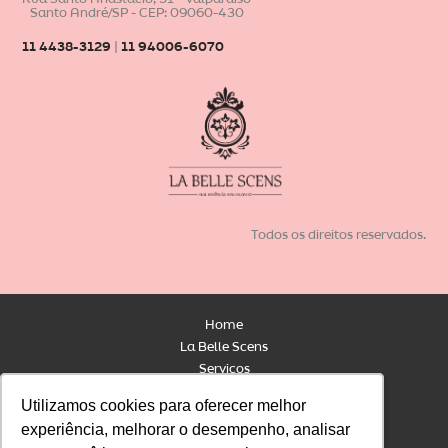
Santo André/SP - CEP: 09060-430
11 4438-3129
|
11 94006-6070
Todos os direitos reservados.
Home
La Belle Scens
Serviços
Contato
Utilizamos cookies para oferecer melhor
Utilizamos cookies para oferecer melhor
Blog
experiência, melhorar o desempenho, analisar
experiência, melhorar o desempenho, analisar
Loja