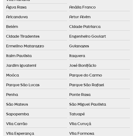
Água Rasa
Anália Franco
Aricanduva
Artur Alvim
Belém
Cidade Patriarca
Cidade Tiradentes
Engenheiro Goulart
Ermelino Matarazzo
Guianazes
Itaim Paulista
Itaquera
Jardim Iguatemi
José Bonifácio
Moóca
Parque do Carmo
Parque São Lucas
Parque São Rafael
Penha
Ponte Rasa
São Mateus
São Miguel Paulista
Sapopemba
Tatuapé
Vila Carrão
Vila Curuçá
Vila Esperança
Vila Formosa