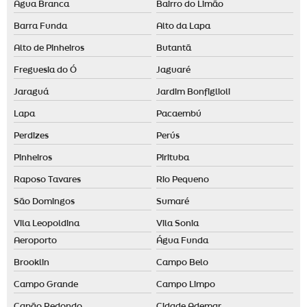
Água Branca
Bairro do Limão
Difusor de ambiente automático
Barra Funda
Alto da Lapa
Difusor de ambiente grande
Alto de Pinheiros
Butantã
Difusor de aromas grande
Freguesia do Ó
Jaguaré
Empresa de aromatização de ambientes em santo andré
Jaraguá
Jardim Bonfiglioli
Empresa de aromatização de ambientes em são paulo
Lapa
Pacaembú
Empresa de aromatização de eventos
Perdizes
Perús
Essência para aromatizador de ambiente
Pinheiros
Pirituba
Raposo Tavares
Rio Pequeno
Essência para casa
São Domingos
Sumaré
Essência para casa comprar
Vila Leopoldina
Vila Sonia
Essência para casa preço
Aeroporto
Água Funda
Fornecedor de difusor elétrico
Brooklin
Campo Belo
Fragrância para loja de roupas
Campo Grande
Campo Limpo
Fragrâncias personalizadas
Capão Redondo
Cidade Ademar