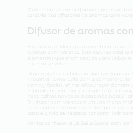
Mantenha a casa perfumada por mais temp
através dos difusores de aromas com vare
Difusor de aromas co
Em busca de ideias para manter a casa pe
aromas com varetas. Este recurso está se 
elementos que eram usados para deixar a 
incensos e velas.
Uma residência cheirosa sinaliza limpeza 
preservar a moradia com a atmosfera de ‘
as fragrâncias, afinal, elas proporcionam
estimula os sentidos e completa a decoraç
decorativos novos se a casa não possuir 
O difusor com varetas é um dos meios mais
funcionamento muito simples, pode ser u
casa e ainda se destaca por contribuir co
Venha conhecer a La Belle Scens, surpree