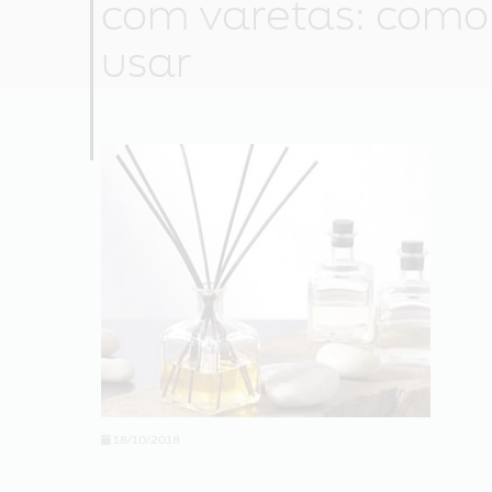
com varetas: como
usar
18/10/2018