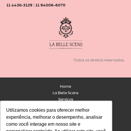
11 4438-3129
|
11 94006-6070
Todos os direitos reservados.
Home
La Belle Scens
Serviços
Contato
Utilizamos cookies para oferecer melhor
Utilizamos cookies para oferecer melhor
Blog
experiência, melhorar o desempenho, analisar
experiência, melhorar o desempenho, analisar
Loja
como você interage em nosso site e
como você interage em nosso site e
Linha Profissional