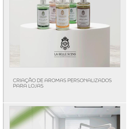
Aluguel de máquinas de aromatização
Aparelho aromatizador de ambiente
Aparelho aromatizador de ambiente elétrico
Aparelho aromatizador de ambiente profissional
Aparelho de cheirinho
Aparelho difusor de aromas
Aparelho para essência
Aroma personalizado
CRIAÇÃO DE AROMAS PERSONALIZADOS
Aromas personalizados para empresas
PARA LOJAS
Aromatizador de ambiente difusor
Aromatizador de ambiente difusor profissional
Aromatizador de ambiente elétrico profissional
Aromatizador de ambiente grande