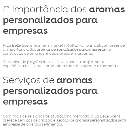
A importância dos
aromas
personalizados para
empresas
A La Belle Scens, líder em marketing olfativo no Brasil, compreende
a importância dos
aromas personalizados para empresas
na
construção de uma identidade única e marcante.
A escolha de fragrâncias exclusivas pode transformar a
experiência do cliente, tornando-a mais envolvente e memorável.
Serviços de
aromas
personalizados para
empresas
Com mais de seis anos de atuação no mercado, a La Belle Scens
oferece serviços de criação e gestão de
aromas personalizados para
empresas
de diversos segmentos.