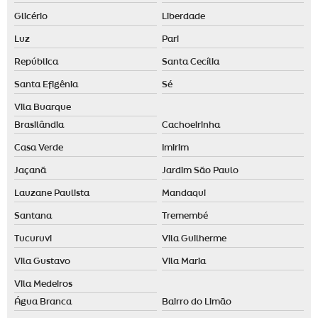
Glicério
Liberdade
Difusor de ambiente grande
Luz
Pari
Difusor de aromas grande
República
Santa Cecília
Empresa de aromatização de ambientes em santo andré
Santa Efigênia
Sé
Empresa de aromatização de ambientes em são paulo
Vila Buarque
Empresa de aromatização de eventos
Brasilândia
Cachoeirinha
Essência para aromatizador de ambiente
Casa Verde
Imirim
Essência para casa
Jaçanã
Jardim São Paulo
Essência para casa comprar
Lauzane Paulista
Mandaqui
Santana
Tremembé
Essência para casa preço
Tucuruvi
Vila Guilherme
Fornecedor de difusor elétrico
Vila Gustavo
Vila Maria
Fragrância para loja de roupas
Vila Medeiros
Fragrâncias personalizadas
Água Branca
Bairro do Limão
Identidade olfativa para empresas