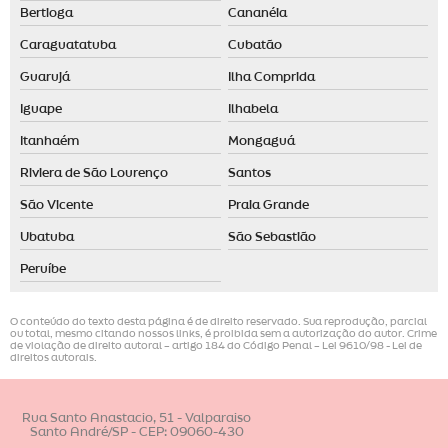
Bertioga
Cananéia
Caraguatatuba
Cubatão
Guarujá
Ilha Comprida
Iguape
Ilhabela
Itanhaém
Mongaguá
Riviera de São Lourenço
Santos
São Vicente
Praia Grande
Ubatuba
São Sebastião
Peruíbe
O conteúdo do texto desta página é de direito reservado. Sua reprodução, parcial
ou total, mesmo citando nossos links, é proibida sem a autorização do autor. Crime
de violação de direito autoral – artigo 184 do Código Penal –
Lei 9610/98 - Lei de
direitos autorais
.
Rua Santo Anastacio, 51 - Valparaiso
Santo André/SP - CEP: 09060-430