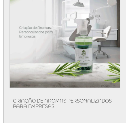
Aromatizador de ambiente programável
Aromatizador elétrico de ambiente
Aromatizador elétrico profissional
Aromatizadores de ambientes
Cheiro de loja chique
Comprar aromatizador de ambiente
Comprar máquina de aromatização
Comprar máquina de aromatizar ambientes
Consultoria de marketing olfativo
Consultoria de marketing olfativo em são paulo
CRIAÇÃO DE AROMAS PERSONALIZADOS
Consultoria de marketing olfativo para empresa
PARA EMPRESAS
Consultoria de marketing olfativo para loja
Consultoria de marketing olfativo preço