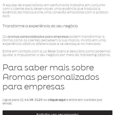
A equipe de especialistas em perfumaria trabalha em conjunto
com o cliente para desenvolver uma essência que traduza a
essência da marca e crie uma conexão emocional com o público-
alvo.
Transforme a experiência do seu negócio
Os
aromas personalizados para empresas
podem transformar a
forma como os clientes percebem a sua marca. Invista em uma
experiência olfativa diferenciada e se destaque no mercado.
Entre em contato com a La Belle Scens e descubra como podemos
ajudar a impulsionar o seu negócio por meio do marketing olfativo.
Para saber mais sobre
Aromas personalizados
para empresas
Ligue para
11 4438-3129
ou
clique aqui
e entre em contato por
email.
Solicite um orçamento