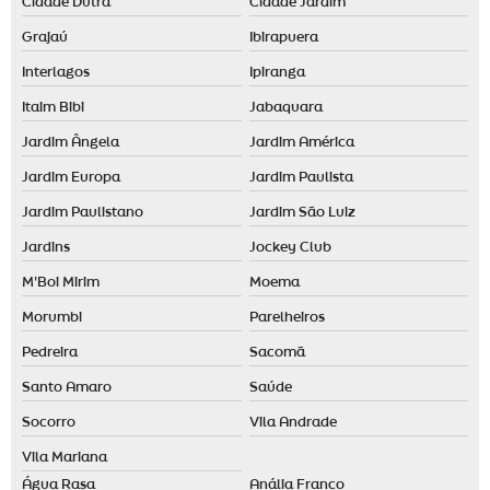
Cidade Dutra
Cidade Jardim
Grajaú
Ibirapuera
Interlagos
Ipiranga
Itaim Bibi
Jabaquara
Jardim Ângela
Jardim América
Jardim Europa
Jardim Paulista
Jardim Paulistano
Jardim São Luiz
Jardins
Jockey Club
M'Boi Mirim
Moema
Morumbi
Parelheiros
Pedreira
Sacomã
Santo Amaro
Saúde
Socorro
Vila Andrade
Vila Mariana
Água Rasa
Anália Franco