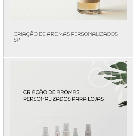
Máquina de aromatizar ambientes
Máquinas de aromatização
Marketing olfativo
CRIAÇÃO DE AROMAS PERSONALIZADOS
Produtos de marketing olfativo
SP
Serviço de aromatização
Técnicas de marketing olfativo
Marketing olfativo para lojas
Aromatização de ambientes comerciais
Aromatização de eventos
Aromatização de lojas
Marketing olfativo sp
Aluguel de aromatizador de ambiente
Aluguel de máquina de aromatização profissional