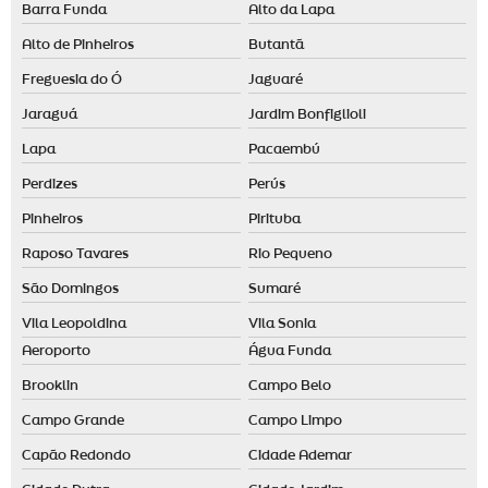
Barra Funda
Alto da Lapa
Identidade olfativa para loja
Alto de Pinheiros
Butantã
Locação de aromatizador de ambiente
Freguesia do Ó
Jaguaré
Locação de máquina de aromatização profissional
Jaraguá
Jardim Bonfiglioli
Maquina de cheiro
Lapa
Pacaembú
Marketing olfativo preço
Perdizes
Perús
Nebulizador aromatizador
Pinheiros
Pirituba
Nebulizador de ambiente
Raposo Tavares
Rio Pequeno
São Domingos
Sumaré
Odorizador de ambiente automático
Vila Leopoldina
Vila Sonia
Odorizador elétrico
Aeroporto
Água Funda
Odorizante de ambiente
Brooklin
Campo Belo
Campo Grande
Campo Limpo
Capão Redondo
Cidade Ademar