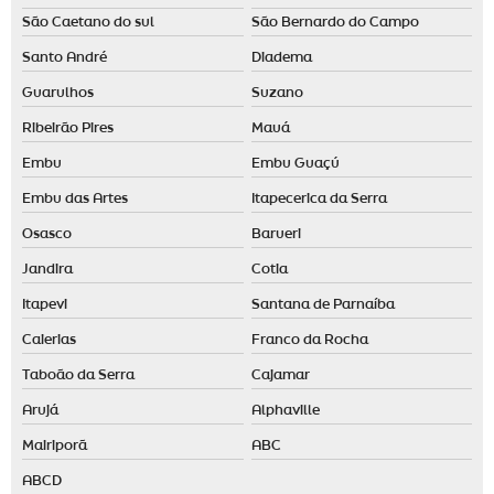
São Caetano do sul
São Bernardo do Campo
Santo André
Diadema
Guarulhos
Suzano
Ribeirão Pires
Mauá
Embu
Embu Guaçú
Embu das Artes
Itapecerica da Serra
Osasco
Barueri
Jandira
Cotia
Itapevi
Santana de Parnaíba
Caierias
Franco da Rocha
Taboão da Serra
Cajamar
Arujá
Alphaville
Mairiporã
ABC
ABCD