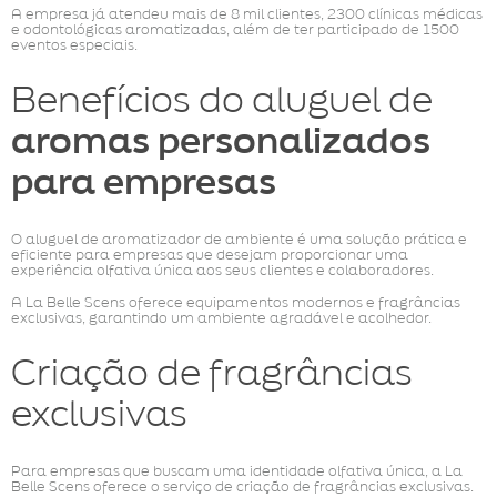
A empresa já atendeu mais de 8 mil clientes, 2300 clínicas médicas
e odontológicas aromatizadas, além de ter participado de 1500
eventos especiais.
Benefícios do aluguel de
aromas personalizados
para empresas
O aluguel de aromatizador de ambiente é uma solução prática e
eficiente para empresas que desejam proporcionar uma
experiência olfativa única aos seus clientes e colaboradores.
A La Belle Scens oferece equipamentos modernos e fragrâncias
exclusivas, garantindo um ambiente agradável e acolhedor.
Criação de fragrâncias
exclusivas
Para empresas que buscam uma identidade olfativa única, a La
Belle Scens oferece o serviço de criação de fragrâncias exclusivas.