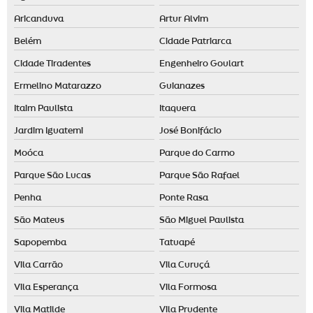
Aricanduva
Artur Alvim
Belém
Cidade Patriarca
Cidade Tiradentes
Engenheiro Goulart
Ermelino Matarazzo
Guianazes
Itaim Paulista
Itaquera
Jardim Iguatemi
José Bonifácio
Moóca
Parque do Carmo
Parque São Lucas
Parque São Rafael
Penha
Ponte Rasa
São Mateus
São Miguel Paulista
Sapopemba
Tatuapé
Vila Carrão
Vila Curuçá
Vila Esperança
Vila Formosa
Vila Matilde
Vila Prudente