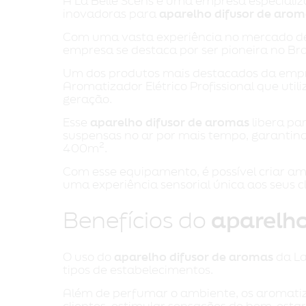
A La Belle Scens é uma empresa especializ
inovadoras para
aparelho difusor de aro
Com uma vasta experiência no mercado d
empresa se destaca por ser pioneira no Bra
Um dos produtos mais destacados da emp
Aromatizador Elétrico Profissional que uti
geração.
Esse
aparelho difusor de aromas
libera pa
suspensas no ar por mais tempo, garanti
400m².
Com esse equipamento, é possível criar a
uma experiência sensorial única aos seus cli
Benefícios do
aparelho
O uso do
aparelho difusor de aromas
da La
tipos de estabelecimentos.
Além de perfumar o ambiente, os aromatiz