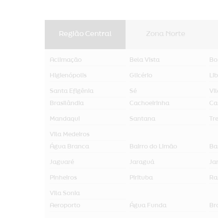
Região Central
Zona Norte
Aclimação
Bela Vista
Bo
Higienópolis
Glicério
Li
Santa Efigênia
Sé
Vi
Brasilândia
Cachoeirinha
Ca
Mandaqui
Santana
Tr
Vila Medeiros
Água Branca
Bairro do Limão
Ba
Jaguaré
Jaraguá
Jar
Pinheiros
Pirituba
Ra
Vila Sonia
Aeroporto
Água Funda
Br