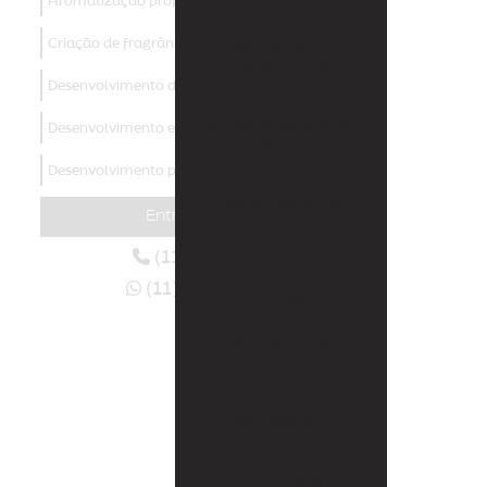
Aromatização profissional
Desenvolvimento
Criação de fragrâncias
exclusivo de
fragrâncias
Desenvolvimento de aromas
Desenvolvimento
personalizado de
Desenvolvimento exclusivo de fragrâncias
fragrâncias
Desenvolvimento personalizado de fragrâncias
Distribuidor de
odorizadores
Distribuidor de odorizadores
Entre em contato
Empresa de
Empresa de aromatização
(11) 4438-3129
aromatização
(11) 94006-6070
Empresa de aromatização de ambientes
Empresa de
aromatização de
Empresa de aromatização profissional
ambientes
Empresa de
Empresa de odorizador
aromatização
profissional
Empresas de marketing olfativo
Empresa de
Fábrica de aromas
odorizador