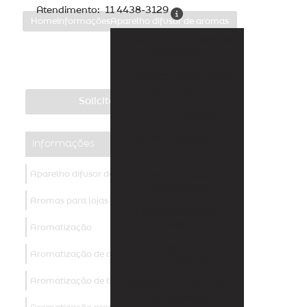
Atendimento:
11 4438-3129
Home
Informações
Aparelho difusor de aromas
Aparelho difusor de
ambiente
Aromas para lojas
de roupas
Solicite um orçamento
Aromatização
Aromatização de
Informações
ambientes
Aromatização de
Aparelho difusor de ambiente
banheiros
Aromas para lojas de roupas
Aromatização
profissional
Aromatização
Criação de
Aromatização de ambientes
fragrâncias
Aromatização de banheiros
Desenvolvimento
de aromas