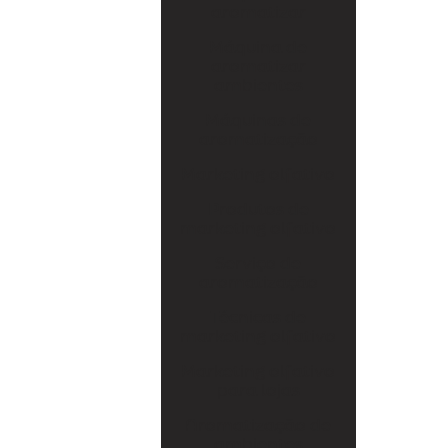
Serviço de aromatização
aromatizar
Técnicas de marketing olfativo
Máquina de
aromatizar
Marketing olfativo para lojas
ambientes
Aromatização de ambientes comerciais
Máquinas de
aromatização
Aromatização de eventos
Marketing olfativo
Aromatização de lojas
Produtos de
marketing olfativo
Marketing olfativo sp
Serviço de
Aluguel de aromatizador de ambiente
aromatização
Aluguel de máquina de aromatização
Técnicas de
profissional
marketing olfativo
Marketing olfativo
Aluguel de máquinas de aromatização
para lojas
Aparelho aromatizador de ambiente
Aromatização de
ambientes