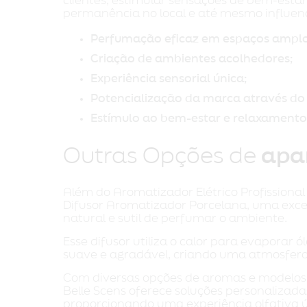
clientes, estimular sensações de bem-est
permanência no local e até mesmo influen
Perfumação eficaz em espaços amplo
Criação de ambientes acolhedores;
Experiência sensorial única;
Potencialização da marca através do 
Estímulo ao bem-estar e relaxamento 
Outras Opções de
apa
Além do Aromatizador Elétrico Profissiona
Difusor Aromatizador Porcelana, uma exc
natural e sutil de perfumar o ambiente.
Esse difusor utiliza o calor para evaporar 
suave e agradável, criando uma atmosfer
Com diversas opções de aromas e modelo
Belle Scens oferece soluções personalizada
proporcionando uma experiência olfativa 