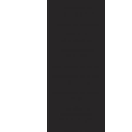
Fábrica de odorizadores
Empresas de
marketing olfativo
Fornecedor de odorizador
Fábrica de aromas
Identidade olfativa
Fábrica de
odorizadores
Identidade olfativa casamento
Fornecedor de
Identidade olfativa preço
odorizador
Locação de máquinas de aromatização
Identidade olfativa
Máquina de aromatizar
Identidade olfativa
casamento
Máquina de aromatizar ambientes
Identidade olfativa
preço
Máquinas de aromatização
Locação de
Marketing olfativo
máquinas de
aromatização
Produtos de marketing olfativo
Máquina de