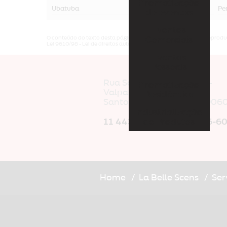
Aromatização
Ubatuba
São Sebastião
Pe
de eventos
Eventos
O conteúdo do texto desta página é de direito reservado. Sua reproduç
Comerciais
Lei 9610/98 - Lei de direitos autorais
.
Eventos
Pessoais
Rua Santo Anastacio, 51 -
Aromatização
Valparaiso
Residências
Santo André/SP - CEP: 0906
Industrialização
de Produtos
11 4438-3129
|
11 94006-6
Home
La Belle Scens
Ser