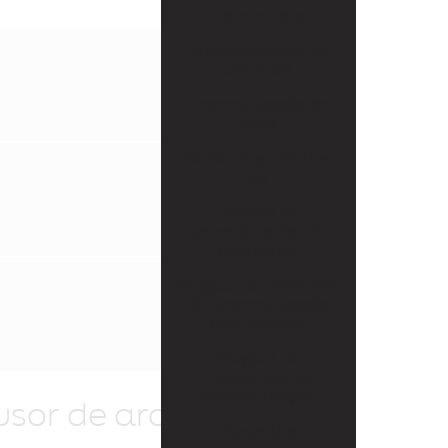
Aparelho aromatizador de ambiente elétrico
comerciais
Aparelho aromatizador de ambiente profissional
Aromatização de
eventos
Aparelho de cheirinho
Aromatização de
Aparelho difusor de aromas
lojas
Marketing olfativo
Aparelho para essência
sp
Aroma personalizado
Aluguel de
aromatizador de
Aromas personalizados para empresas
ambiente
Aromatizador de ambiente difusor
Aluguel de máquina
de aromatização
Aromatizador de ambiente difusor profissional
profissional
Aromatizador de ambiente elétrico profissional
Aluguel de
máquinas de
Aromatizador de ambiente grande
aromatização
fusor de aromas:
Aparelho
Aromatizador de ambiente programável