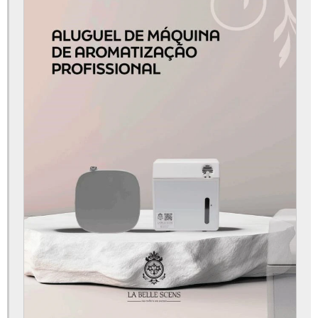
Aromatizador de ambiente grande
Aromatizador de ambiente programável
Aromatizador elétrico de ambiente
Aromatizador elétrico profissional
Aromatizadores de ambientes
Cheiro de loja chique
Comprar aromatizador de ambiente
Comprar máquina de aromatização
Comprar máquina de aromatizar ambientes
Consultoria de marketing olfativo
Consultoria de marketing olfativo em são paulo
Consultoria de marketing olfativo para empresa
Consultoria de marketing olfativo para loja