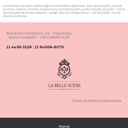
O conteúdo do texto desta página é de direito reservado. Sua reprodução, parcial
ou total, mesmo citando nossos links, é proibida sem a autorização do autor. Crime
de violação de direito autoral – artigo 184 do Código Penal –
Lei 9610/98 - Lei de
direitos autorais
.
Rua Santo Anastacio, 51 - Valparaiso
Santo André/SP - CEP: 09060-430
11 4438-3129
|
11 94006-6070
Todos os direitos reservados.
Home