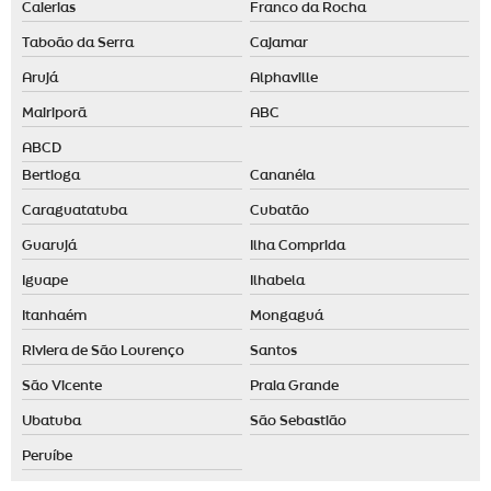
Caierias
Franco da Rocha
Taboão da Serra
Cajamar
Arujá
Alphaville
Mairiporã
ABC
ABCD
Bertioga
Cananéia
Caraguatatuba
Cubatão
Guarujá
Ilha Comprida
Iguape
Ilhabela
Itanhaém
Mongaguá
Riviera de São Lourenço
Santos
São Vicente
Praia Grande
Ubatuba
São Sebastião
Peruíbe