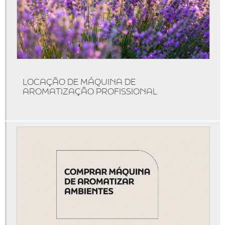
Locação de máquinas de aromatização
Máquina de aromatizar
Máquina de aromatizar ambientes
Máquinas de aromatização
Marketing olfativo
LOCAÇÃO DE MÁQUINA DE
Produtos de marketing olfativo
AROMATIZAÇÃO PROFISSIONAL
Serviço de aromatização
Técnicas de marketing olfativo
Marketing olfativo para lojas
Aromatização de ambientes comerciais
Aromatização de eventos
Aromatização de lojas
Marketing olfativo sp