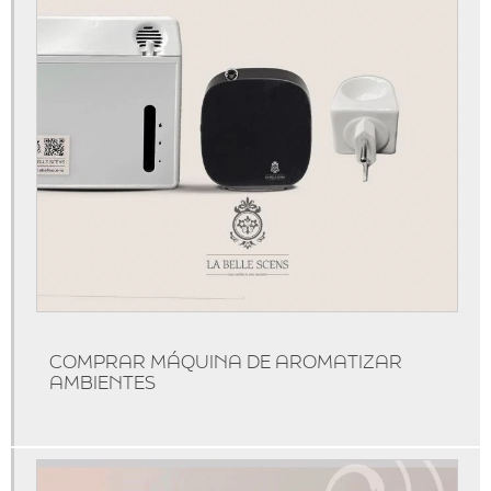
Aluguel de aromatizador de ambiente
Aluguel de máquina de aromatização profissional
Aluguel de máquinas de aromatização
Aparelho aromatizador de ambiente
Aparelho aromatizador de ambiente elétrico
Aparelho aromatizador de ambiente profissional
Aparelho de cheirinho
Aparelho difusor de aromas
Aparelho para essência
Aroma personalizado
COMPRAR MÁQUINA DE AROMATIZAR
Aromas personalizados para empresas
AMBIENTES
Aromatizador de ambiente difusor
Aromatizador de ambiente difusor profissional
Aromatizador de ambiente elétrico profissional