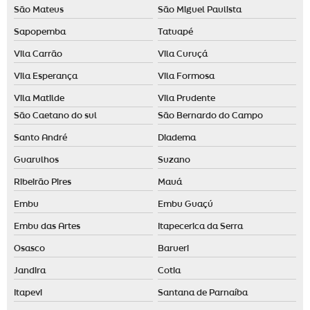
São Mateus
São Miguel Paulista
Sapopemba
Tatuapé
Vila Carrão
Vila Curuçá
Vila Esperança
Vila Formosa
Vila Matilde
Vila Prudente
São Caetano do sul
São Bernardo do Campo
Santo André
Diadema
Guarulhos
Suzano
Ribeirão Pires
Mauá
Embu
Embu Guaçú
Embu das Artes
Itapecerica da Serra
Osasco
Barueri
Jandira
Cotia
Itapevi
Santana de Parnaíba