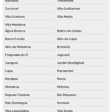
Santana
Tremembé
Fragrâncias personalizadas
Tucuruvi
Vila Guilherme
Identidade olfativa para empresas
Vila Gustavo
Vila Maria
Identidade olfativa para loja
Vila Medeiros
Locação de aromatizador de ambiente
Água Branca
Bairro do Limão
Locação de máquina de aromatização profissional
Barra Funda
Alto da Lapa
Maquina de cheiro
Alto de Pinheiros
Butantã
Marketing olfativo preço
Freguesia do Ó
Jaguaré
Nebulizador aromatizador
Jaraguá
Jardim Bonfiglioli
Nebulizador de ambiente
Lapa
Pacaembú
Perdizes
Perús
Odorizador de ambiente automático
Pinheiros
Pirituba
Odorizador elétrico
Raposo Tavares
Rio Pequeno
Odorizante de ambiente
São Domingos
Sumaré
Vila Leopoldina
Vila Sonia