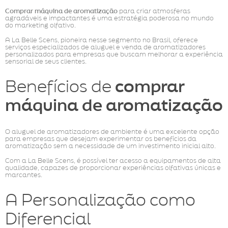
Comprar máquina de aromatização
para criar atmosferas
agradáveis e impactantes é uma estratégia poderosa no mundo
do marketing olfativo.
A La Belle Scens, pioneira nesse segmento no Brasil, oferece
serviços especializados de aluguel e venda de aromatizadores
personalizados para empresas que buscam melhorar a experiência
sensorial de seus clientes.
Benefícios de
comprar
máquina de aromatização
O aluguel de aromatizadores de ambiente é uma excelente opção
para empresas que desejam experimentar os benefícios da
aromatização sem a necessidade de um investimento inicial alto.
Com a La Belle Scens, é possível ter acesso a equipamentos de alta
qualidade, capazes de proporcionar experiências olfativas únicas e
marcantes.
A Personalização como
Diferencial