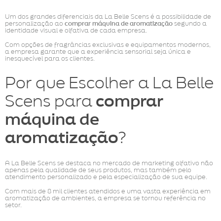
Um dos grandes diferenciais da La Belle Scens é a possibilidade de
personalização ao
comprar máquina de aromatização
segundo a
identidade visual e olfativa de cada empresa.
Com opções de fragrâncias exclusivas e equipamentos modernos,
a empresa garante que a experiência sensorial seja única e
inesquecível para os clientes.
Por que Escolher a La Belle
Scens para
comprar
máquina de
aromatização
?
A La Belle Scens se destaca no mercado de marketing olfativo não
apenas pela qualidade de seus produtos, mas também pelo
atendimento personalizado e pela especialização de sua equipe.
Com mais de 8 mil clientes atendidos e uma vasta experiência em
aromatização de ambientes, a empresa se tornou referência no
setor.