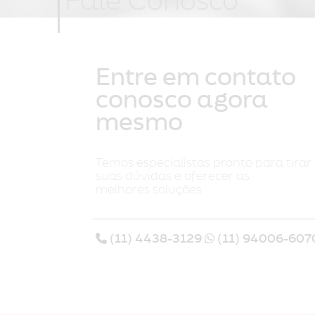
Fale Conosco
entre em contato
conosco agora
mesmo
Temos especialistas pronto para tirar
suas dúvidas e oferecer as
melhores soluções
(11) 4438-3129
(11) 94006-607