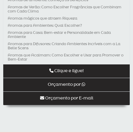
Aromas de ambiente: conheça os benefícios
Aromas de Verão: Como Escolher Fragrâncias que Combinam
com Cada Clima
Aromas mágicos que atraem Riqueza
Aromas para Ambientes: Qual Escolher?
Aromas para Casa: Bem-estar e Personalidade em Cada
Ambiente
Aromas para Difusores: Criando Ambientes Incríveis com a La
Belle Scens
Aromas que Acalmam: Como Escolher e Usar para Promover o
Bem-Estar
Aromaterapia e Dores Crônicas
Clique e ligue!
Aromaterapia e Sistema Imunológico: Como Fortalecer a Saúde
com Aromas
Orçamento por
Aromaterapia é uma ótima opção para presente de Natal
Aromaterapia para Crianças: Benefícios e Cuidados
Orçamento por E-mail
Aromaterapia para Pets: Benefícios para a Saúde dos Nossos
Companheiros
Aromaterapia: entenda qual a importância para o seu negócio
Aromaterapia: Para Que Serve Cada Aroma?
Aromatização de Ambientes - Memória Olfativa a seu Favor
Aromatização de lojas para a Páscoa – a novidade