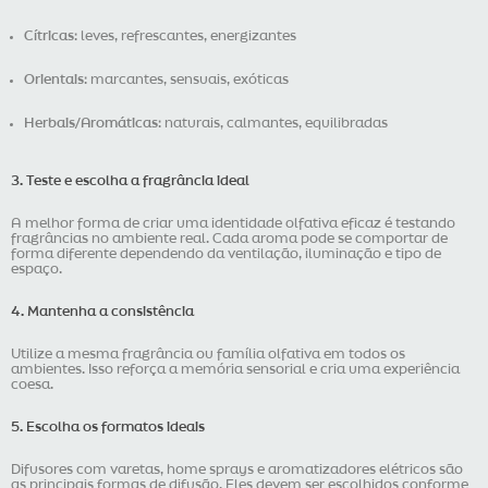
Cítricas
: leves, refrescantes, energizantes
Orientais
: marcantes, sensuais, exóticas
Herbais/Aromáticas
: naturais, calmantes, equilibradas
3. Teste e escolha a fragrância ideal
A melhor forma de criar uma identidade olfativa eficaz é testando
fragrâncias no ambiente real. Cada aroma pode se comportar de
forma diferente dependendo da ventilação, iluminação e tipo de
espaço.
4. Mantenha a consistência
Utilize a mesma fragrância ou família olfativa em todos os
ambientes. Isso reforça a memória sensorial e cria uma experiência
coesa.
5. Escolha os formatos ideais
Difusores com varetas, home sprays e aromatizadores elétricos são
as principais formas de difusão. Eles devem ser escolhidos conforme