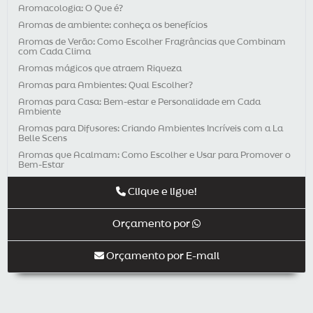
Aromacologia: O Que é?
Aromas de ambiente: conheça os benefícios
Aromas de Verão: Como Escolher Fragrâncias que Combinam
com Cada Clima
Aromas mágicos que atraem Riqueza
Aromas para Ambientes: Qual Escolher?
Aromas para Casa: Bem-estar e Personalidade em Cada
Ambiente
Aromas para Difusores: Criando Ambientes Incríveis com a La
Belle Scens
Aromas que Acalmam: Como Escolher e Usar para Promover o
Bem-Estar
Aromaterapia e Dores Crônicas
Clique e ligue!
Aromaterapia e Sistema Imunológico: Como Fortalecer a Saúde
com Aromas
Orçamento por
Aromaterapia é uma ótima opção para presente de Natal
Aromaterapia para Crianças: Benefícios e Cuidados
Orçamento por E-mail
Aromaterapia para Pets: Benefícios para a Saúde dos Nossos
Companheiros
Aromaterapia: entenda qual a importância para o seu negócio
Aromaterapia: Para Que Serve Cada Aroma?