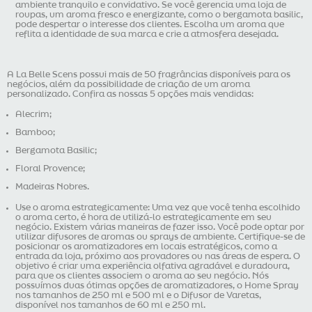
ambiente tranquilo e convidativo. Se você gerencia uma loja de
roupas, um aroma fresco e energizante, como o bergamota basilic,
pode despertar o interesse dos clientes. Escolha um aroma que
reflita a identidade de sua marca e crie a atmosfera desejada.
A La Belle Scens possui mais de 50 fragrâncias disponíveis para os
negócios, além da possibilidade de criação de um aroma
personalizado. Confira as nossas 5 opções mais vendidas:
Alecrim;
Bamboo;
Bergamota Basilic;
Floral Provence;
Madeiras Nobres.
Use o aroma estrategicamente: Uma vez que você tenha escolhido
o aroma certo, é hora de utilizá-lo estrategicamente em seu
negócio. Existem várias maneiras de fazer isso. Você pode optar por
utilizar difusores de aromas ou sprays de ambiente. Certifique-se de
posicionar os aromatizadores em locais estratégicos, como a
entrada da loja, próximo aos provadores ou nas áreas de espera. O
objetivo é criar uma experiência olfativa agradável e duradoura,
para que os clientes associem o aroma ao seu negócio. Nós
possuímos duas ótimas opções de aromatizadores, o Home Spray
nos tamanhos de 250 ml e 500 ml e o Difusor de Varetas,
disponível nos tamanhos de 60 ml e 250 ml.