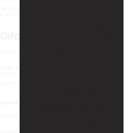
 alta qualidade, é possível criar experiências
Aromas que Acalmam: Como Escolher
forçando a imagem da empresa e estabelecendo uma
e Usar para Promover o Bem-Estar
Aromaterapia e Dores Crônicas
Olfativo
Aromaterapia e Sistema Imunológico:
Como Fortalecer a Saúde com Aromas
estratégia eficaz para fortalecer a presença da
Aromaterapia é uma ótima opção
para presente de Natal
ores, sensações e experiências positivas pode
Aromaterapia para Crianças:
blico em relação à empresa.
Benefícios e Cuidados
s pode contribuir para a criação de ambientes
Aromaterapia para Pets: Benefícios
para a Saúde dos Nossos
Companheiros
grande com a La Belle Scens
Aromaterapia: entenda qual a
importância para o seu negócio
nsorial dos seus clientes, a La Belle Scens é a
Aromaterapia: Para Que Serve Cada
Aroma?
ma ampla especialização no mercado de