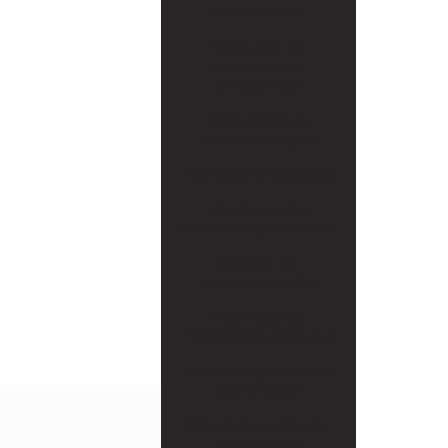
Serviço de aromatização
aromatizar
Técnicas de marketing olfativo
Máquina de
aromatizar
Marketing olfativo para lojas
ambientes
Aromatização de ambientes comerciais
Máquinas de
aromatização
Aromatização de eventos
Marketing olfativo
Aromatização de lojas
Produtos de
marketing olfativo
Marketing olfativo sp
Serviço de
Aluguel de aromatizador de ambiente
aromatização
Aluguel de máquina de aromatização
Técnicas de
profissional
marketing olfativo
Marketing olfativo
Aluguel de máquinas de aromatização
para lojas
Aparelho aromatizador de ambiente
Aromatização de
ambientes