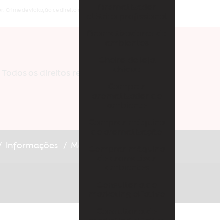
Desodorizador elétrico
Aromatizador
. Crime de violação de direito autoral – artigo 184 do Código Penal –
elétrico profissional
Difusor ambiente elétrico
Aromatizadores de
Difusor aromas elétrico
ambientes
Difusor de ambiente automático
Cheiro de loja
chique
Todos os direitos reservados.
Difusor de ambiente grande
Comprar
aromatizador de
Difusor de aromas grande
ambiente
Empresa de aromatização de ambientes em
Comprar máquina
santo andré
de aromatização
Empresa de aromatização de ambientes em são
Informações
Mapa do site
Comprar máquina
paulo
de aromatizar
ambientes
Empresa de aromatização de eventos
Consultoria de
Essência para aromatizador de ambiente
marketing olfativo
Consultoria de
Essência para casa