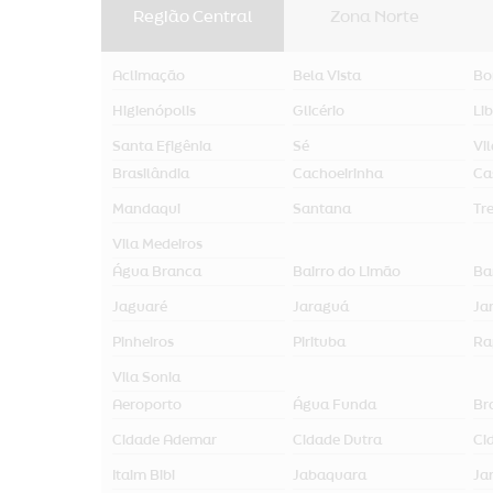
Região Central
Zona Norte
Aclimação
Bela Vista
Bo
Higienópolis
Glicério
Li
Santa Efigênia
Sé
Vi
Brasilândia
Cachoeirinha
Ca
Mandaqui
Santana
Tr
Vila Medeiros
Água Branca
Bairro do Limão
Ba
Jaguaré
Jaraguá
Jar
Pinheiros
Pirituba
Ra
Vila Sonia
Aeroporto
Água Funda
Br
Cidade Ademar
Cidade Dutra
Ci
Itaim Bibi
Jabaquara
Ja