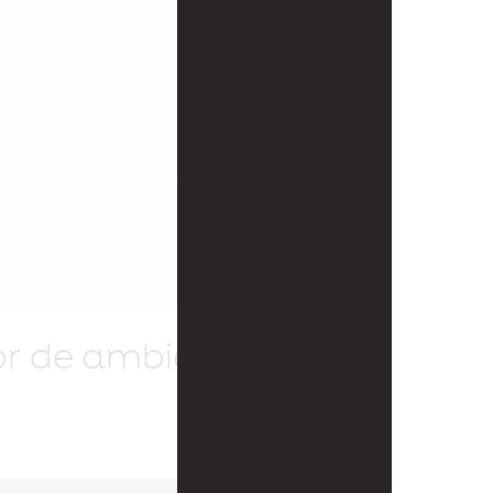
Aparelho aromatizador de ambiente elétrico
comerciais
Aparelho aromatizador de ambiente profissional
Aromatização de
eventos
Aparelho de cheirinho
Aromatização de
Aparelho difusor de aromas
lojas
Marketing olfativo
Aparelho para essência
sp
Aroma personalizado
Aluguel de
aromatizador de
Aromas personalizados para empresas
ambiente
Aromatizador de ambiente difusor
Aluguel de máquina
de aromatização
Aromatizador de ambiente difusor profissional
or de ambiente
profissional
Aromatizador de ambiente elétrico profissional
Aluguel de
máquinas de
Aromatizador de ambiente grande
aromatização
Aparelho
Aromatizador de ambiente programável