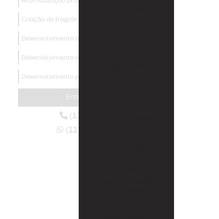
Aromatização profissional
Desenvolvimento
Criação de fragrâncias
exclusivo de
fragrâncias
Desenvolvimento de aromas
Desenvolvimento
personalizado de
Desenvolvimento exclusivo de fragrâncias
fragrâncias
Desenvolvimento personalizado de fragrâncias
Distribuidor de
odorizadores
Distribuidor de odorizadores
Entre em contato
Empresa de
Empresa de aromatização
(11) 4438-3129
aromatização
(11) 94006-6070
Empresa de aromatização de ambientes
Empresa de
aromatização de
Empresa de aromatização profissional
ambientes
Empresa de
Empresa de odorizador
aromatização
profissional
Empresas de marketing olfativo
Empresa de
Fábrica de aromas
odorizador