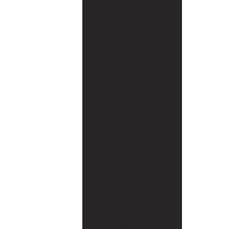
Fábrica de odorizadores
Empresas de
marketing olfativo
Fornecedor de odorizador
Fábrica de aromas
Identidade olfativa
Fábrica de
odorizadores
Identidade olfativa casamento
Fornecedor de
Identidade olfativa preço
odorizador
Locação de máquinas de aromatização
Identidade olfativa
Máquina de aromatizar
Identidade olfativa
casamento
Máquina de aromatizar ambientes
Identidade olfativa
preço
Máquinas de aromatização
Locação de
Marketing olfativo
máquinas de
aromatização
Produtos de marketing olfativo
Máquina de