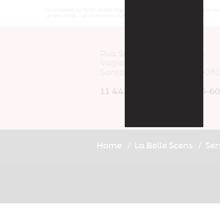
Aromatização
O conteúdo do texto desta página é de direito reservado. Sua reproduç
de eventos
Lei 9610/98 - Lei de direitos autorais
.
Eventos
Comerciais
Rua Santo Anastacio, 51 -
Eventos
Valparaiso
Pessoais
Santo André/SP - CEP: 0906
Aromatização
Residências
11 4438-3129
|
11 94006-6
Industrialização
de Produtos
Home
La Belle Scens
Ser