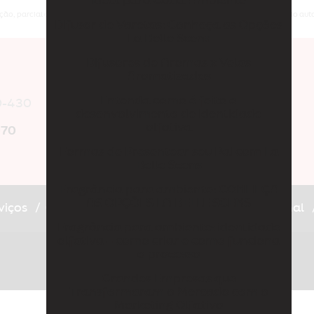
Ideal para Cada Ambiente
ão, parcial ou total, mesmo citando nossos links, é proibida sem a autorização do autor
Difusor de Varetas: Conheça as Opções
La Belle Scens
Difusores de Aromas x Velas
Aromatizadas
Entenda como é feito o
0-430
desenvolvimento de identidade
olfativa
070
Formas de Presentear seu Pai com La
Belle Scens
Fragrância para ambiente: CONHEÇA
AS OPÇÕES LA BELLE SCENS
viços
Contato
Blog
Loja
Linha Profissional
Fragrância para ambiente: identidade
olfativa – como criar e como funciona
Copyright © La Belle Scens. (Lei 9610 de 19/02/1998)
o processo
W3C
W3C
Grandes Empresas que
Transformaram o Mercado com o
Marketing Olfativo