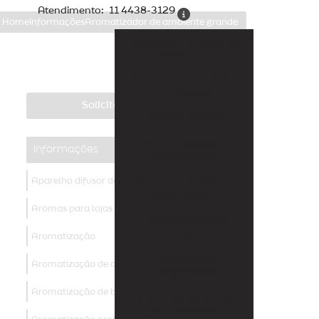
Atendimento:
11 4438-3129
Home
Informações
Aromatizador de ambiente grande
Aparelho difusor de
ambiente
Aromas para lojas
de roupas
Solicite um orçamento
Aromatização
Aromatização de
Informações
ambientes
Aromatização de
Aparelho difusor de ambiente
banheiros
Aromas para lojas de roupas
Aromatização
profissional
Aromatização
Criação de
Aromatização de ambientes
fragrâncias
Aromatização de banheiros
Desenvolvimento
de aromas