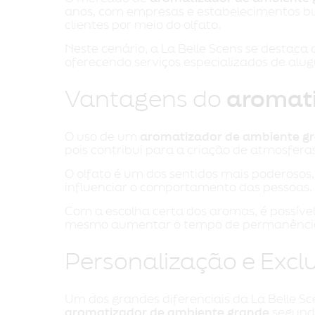
anos, com empresas e estabelecimentos b
clientes por meio do olfato.
Neste cenário, a La Belle Scens se destac
oferecendo serviços especializados de alu
Vantagens do
aromati
O uso de um
aromatizador de ambiente g
pois contribui para a criação de atmosfer
O olfato é um dos sentidos mais poderoso
influenciar o comportamento das pessoas.
Com a escolha certa dos aromas, é possível
mesmo aumentar o tempo de permanência d
Personalização e Excl
Um dos grandes diferenciais da La Belle Sc
aromatizador de ambiente grande
segundo