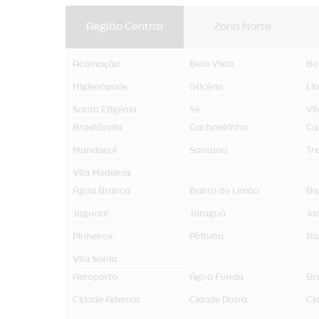
Região Central
Zona Norte
Aclimação
Bela Vista
Bo
Higienópolis
Glicério
Li
Santa Efigênia
Sé
Vi
Brasilândia
Cachoeirinha
Ca
Mandaqui
Santana
Tr
Vila Medeiros
Água Branca
Bairro do Limão
Ba
Jaguaré
Jaraguá
Jar
Pinheiros
Pirituba
Ra
Vila Sonia
Aeroporto
Água Funda
Br
Cidade Ademar
Cidade Dutra
Ci