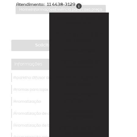
Atendimento:
11 4438-3129
Home
Informações
Essência para casa preço
Aparelho difusor de
ambiente
Aromas para lojas
de roupas
Solicite um orçamento
Aromatização
Aromatização de
Informações
ambientes
Aromatização de
Aparelho difusor de ambiente
banheiros
Aromas para lojas de roupas
Aromatização
profissional
Aromatização
Criação de
Aromatização de ambientes
fragrâncias
Aromatização de banheiros
Desenvolvimento
de aromas