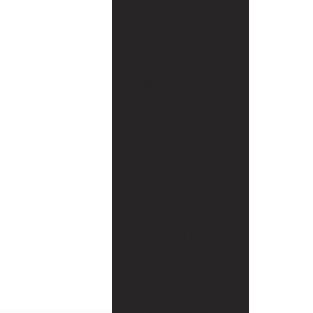
Serviço de aromatização
aromatizar
Técnicas de marketing olfativo
Máquina de
aromatizar
Marketing olfativo para lojas
ambientes
Aromatização de ambientes comerciais
Máquinas de
aromatização
Aromatização de eventos
Marketing olfativo
Aromatização de lojas
Produtos de
marketing olfativo
Marketing olfativo sp
Serviço de
Aluguel de aromatizador de ambiente
aromatização
Aluguel de máquina de aromatização
Técnicas de
profissional
marketing olfativo
Marketing olfativo
Aluguel de máquinas de aromatização
para lojas
Aparelho aromatizador de ambiente
Aromatização de
ambientes