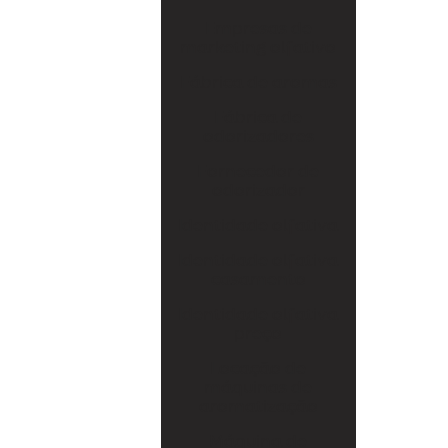
Fábrica de odorizadores
Empresas de
marketing olfativo
Fornecedor de odorizador
Fábrica de aromas
Identidade olfativa
Fábrica de
odorizadores
Identidade olfativa casamento
Fornecedor de
Identidade olfativa preço
odorizador
Locação de máquinas de aromatização
Identidade olfativa
Máquina de aromatizar
Identidade olfativa
casamento
Máquina de aromatizar ambientes
Identidade olfativa
preço
Máquinas de aromatização
Locação de
Marketing olfativo
máquinas de
aromatização
Produtos de marketing olfativo
Máquina de