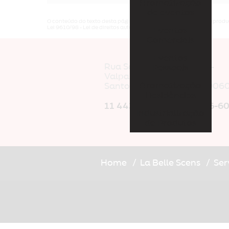
Aromatização
de eventos
O conteúdo do texto desta página é de direito reservado. Sua reproduç
Lei 9610/98 - Lei de direitos autorais
.
Eventos
Comerciais
Eventos
Rua Santo Anastacio, 51 -
Pessoais
Valparaiso
Aromatização
Santo André/SP - CEP: 0906
Residências
11 4438-3129
|
11 94006-6
Industrialização
de Produtos
Home
La Belle Scens
Ser