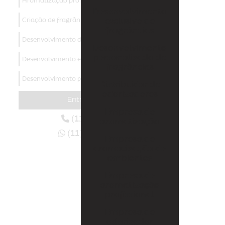
Aromatização profissional
Desenvolvimento
Criação de fragrâncias
exclusivo de
fragrâncias
Desenvolvimento de aromas
Desenvolvimento
personalizado de
Desenvolvimento exclusivo de fragrâncias
fragrâncias
Desenvolvimento personalizado de fragrâncias
Distribuidor de
odorizadores
Distribuidor de odorizadores
Entre em contato
Empresa de
Empresa de aromatização
(11) 4438-3129
aromatização
(11) 94006-6070
Empresa de aromatização de ambientes
Empresa de
aromatização de
Empresa de aromatização profissional
ambientes
Empresa de
Empresa de odorizador
aromatização
profissional
Empresas de marketing olfativo
Empresa de
Fábrica de aromas
odorizador