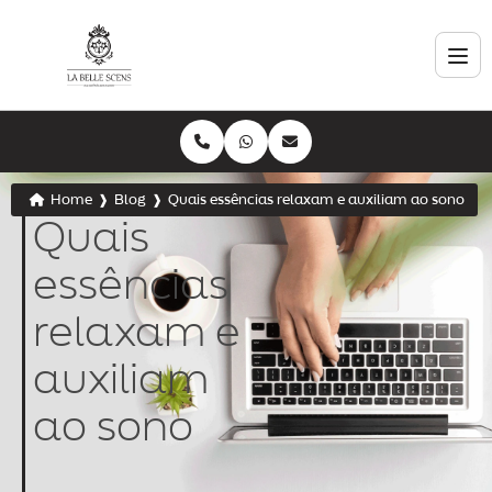
Home
❱
Blog
❱
Quais essências relaxam e auxiliam ao sono
Quais
essências
relaxam e
auxiliam
ao sono