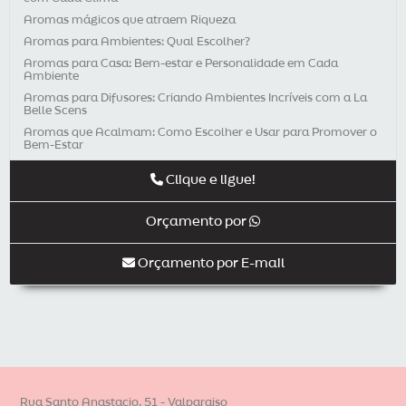
Aromas mágicos que atraem Riqueza
Aromas para Ambientes: Qual Escolher?
Aromas para Casa: Bem-estar e Personalidade em Cada
Ambiente
Aromas para Difusores: Criando Ambientes Incríveis com a La
Belle Scens
Aromas que Acalmam: Como Escolher e Usar para Promover o
Bem-Estar
Aromaterapia e Dores Crônicas
Clique e ligue!
Aromaterapia e Sistema Imunológico: Como Fortalecer a Saúde
com Aromas
Orçamento por
Aromaterapia é uma ótima opção para presente de Natal
Aromaterapia para Crianças: Benefícios e Cuidados
Orçamento por E-mail
Aromaterapia para Pets: Benefícios para a Saúde dos Nossos
Companheiros
Aromaterapia: entenda qual a importância para o seu negócio
Aromaterapia: Para Que Serve Cada Aroma?
Aromatização de Ambientes - Memória Olfativa a seu Favor
Aromatização de lojas para a Páscoa – a novidade
Aromatização para Casamento Eternize o Seu
Rua Santo Anastacio, 51 - Valparaiso