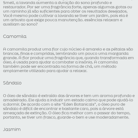
Smell, a lavanda aumenta a duração do sono profundo e
restaurador. Por ser uma fragrância forte, apenas algumas gotas ou
um raminho já são suficientes para obter os resultados desejados.
Você mesmo pode cultivar a lavanda se tiver um jardim, pois ela é
um arbusto que exige pouca manutenção. essências relaxam e
auxiliam ao sono?
Camomila
A camomila produz uma flor cujo núcleo é amarelo e as pétalas são
brancas, finas e compridas, lembrando um pouco uma margarida
grande. A flor produz uma fragrância que, quando transformada em
óleo, é usada para ajudar a combater a insônia. A camomila
também pode ser encontrada na forma de chá, um método
amplamente utilizado para ajudar a relaxar.
Sândalo
O óleo de sândalo é extraído das árvores e tem um aroma profundo e
amadeirado. Ele ajuda a induzir um estado calmo que pode ajudá-lo
a dormir. De acordo com o site “Eden Botanicals”, o óleo puro de
sândalo é difícil de encontrar e bastante caro, pois a árvore está
ameaçada de extinção. O óleo fica melhor com o passar do tempo,
portanto, se tiver um frasco, guarde-o bem e use moderadamente.
Jasmim