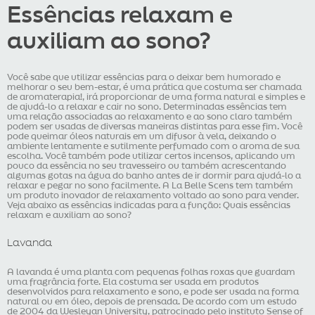
Essências relaxam e
auxiliam ao sono?
Você sabe que utilizar essências para o deixar bem humorado e
melhorar o seu bem-estar, é uma prática que costuma ser chamada
de aromaterapia!, irá proporcionar de uma forma natural e simples e
de ajudá-lo a relaxar e cair no sono. Determinadas essências tem
uma relação associadas ao relaxamento e ao sono claro também
podem ser usadas de diversas maneiras distintas para esse fim. Você
pode queimar óleos naturais em um difusor à vela, deixando o
ambiente lentamente e sutilmente perfumado com o aroma de sua
escolha. Você também pode utilizar certos incensos, aplicando um
pouco da essência no seu travesseiro ou também acrescentando
algumas gotas na água do banho antes de ir dormir para ajudá-lo a
relaxar e pegar no sono facilmente. A La Belle Scens tem também
um produto inovador de relaxamento voltado ao sono para vender.
Veja abaixo as essências indicadas para a função: Quais essências
relaxam e auxiliam ao sono?
Lavanda
A lavanda é uma planta com pequenas folhas roxas que guardam
uma fragrância forte. Ela costuma ser usada em produtos
desenvolvidos para relaxamento e sono, e pode ser usada na forma
natural ou em óleo, depois de prensada. De acordo com um estudo
de 2004 da Wesleyan University, patrocinado pelo instituto Sense of