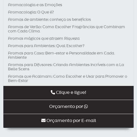
Aromacologia e as Emoções
Aromacologia: O Que é?
Aromas de ambiente: conheça os benefícios
Aromas de Verão: Como Escolher Fragrâncias que Combinam
com Cada Clima
Aromas mágicos que atraem Riqueza
Aromas para Ambientes: Qual Escolher?
Aromas para Casa: Bem-estar e Personalidade em Cada
Ambiente
Aromas para Difusores: Criando Ambientes Incríveis com a La
Belle Scens
Aromas que Acalmam: Como Escolher e Usar para Promover o
Bem-Estar
Aromaterapia e Dores Crônicas
Clique e ligue!
Aromaterapia e Sistema Imunológico: Como Fortalecer a Saúde
com Aromas
Orçamento por
Aromaterapia é uma ótima opção para presente de Natal
Aromaterapia para Crianças: Benefícios e Cuidados
Orçamento por E-mail
Aromaterapia para Pets: Benefícios para a Saúde dos Nossos
Companheiros
Aromaterapia: entenda qual a importância para o seu negócio