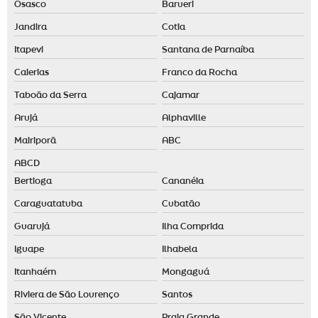
Osasco
Barueri
Jandira
Cotia
Itapevi
Santana de Parnaíba
Caierias
Franco da Rocha
Taboão da Serra
Cajamar
Arujá
Alphaville
Mairiporã
ABC
ABCD
Bertioga
Cananéia
Caraguatatuba
Cubatão
Guarujá
Ilha Comprida
Iguape
Ilhabela
Itanhaém
Mongaguá
Riviera de São Lourenço
Santos
São Vicente
Praia Grande