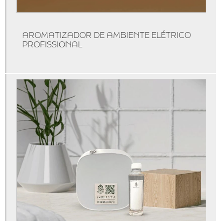
Aromatizador de ambiente difusor
Aromatizador de ambiente difusor profissional
AROMATIZADOR DE AMBIENTE ELÉTRICO
Aromatizador de ambiente elétrico profissional
PROFISSIONAL
Aromatizador de ambiente grande
Aromatizador de ambiente programável
Aromatizador elétrico de ambiente
Aromatizador elétrico profissional
Aromatizadores de ambientes
Cheiro de loja chique
Comprar aromatizador de ambiente
Comprar máquina de aromatização
Comprar máquina de aromatizar ambientes
Consultoria de marketing olfativo