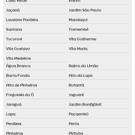
Casa Verde
Imirim
Fornecedor de difusor elétrico
Jaçanã
Jardim São Paulo
Fragrância para loja de roupas
Lauzane Paulista
Mandaqui
Fragrâncias personalizadas
Santana
Tremembé
Identidade olfativa para empresas
Tucuruvi
Vila Guilherme
Identidade olfativa para loja
Vila Gustavo
Vila Maria
Locação de aromatizador de ambiente
Vila Medeiros
Água Branca
Bairro do Limão
Locação de máquina de aromatização profissional
Barra Funda
Alto da Lapa
Maquina de cheiro
Alto de Pinheiros
Butantã
Marketing olfativo preço
Freguesia do Ó
Jaguaré
Nebulizador aromatizador
Jaraguá
Jardim Bonfiglioli
Nebulizador de ambiente
Lapa
Pacaembú
Odorizador de ambiente automático
Perdizes
Perús
Odorizador elétrico
Pinheiros
Pirituba