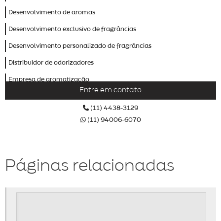
Desenvolvimento de aromas
Desenvolvimento exclusivo de fragrâncias
Desenvolvimento personalizado de fragrâncias
Distribuidor de odorizadores
Empresa de aromatização
Entre em contato
Empresa de aromatização de ambientes
(11) 4438-3129
Empresa de aromatização profissional
(11) 94006-6070
Empresa de odorizador
Empresas de marketing olfativo
Páginas relacionadas
Fábrica de aromas
Fábrica de odorizadores
Fornecedor de odorizador
Identidade olfativa