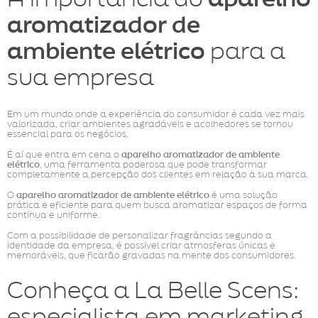
aromatizador de
ambiente elétrico
para a
sua empresa
Em um mundo onde a experiência do consumidor é cada vez mais
valorizada, criar ambientes agradáveis e acolhedores se tornou
essencial para os negócios.
É aí que entra em cena o
aparelho aromatizador de ambiente
elétrico
, uma ferramenta poderosa que pode transformar
completamente a percepção dos clientes em relação à sua marca.
O
aparelho aromatizador de ambiente elétrico
é uma solução
prática e eficiente para quem busca aromatizar espaços de forma
contínua e uniforme.
Com a possibilidade de personalizar fragrâncias segundo a
identidade da empresa, é possível criar atmosferas únicas e
memoráveis, que ficarão gravadas na mente dos consumidores.
Conheça a La Belle Scens:
especialista em marketing