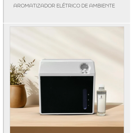
Aromatização de lojas
AROMATIZADOR ELÉTRICO DE AMBIENTE
Marketing olfativo sp
Aluguel de aromatizador de ambiente
Aluguel de máquina de aromatização profissional
Aluguel de máquinas de aromatização
Aparelho aromatizador de ambiente
Aparelho aromatizador de ambiente elétrico
Aparelho aromatizador de ambiente profissional
Aparelho de cheirinho
Aparelho difusor de aromas
Aparelho para essência
Aroma personalizado
Aromas personalizados para empresas