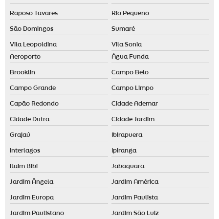
Odorizante de ambiente
Raposo Tavares
Rio Pequeno
São Domingos
Sumaré
Vila Leopoldina
Vila Sonia
Aeroporto
Água Funda
Brooklin
Campo Belo
Campo Grande
Campo Limpo
Capão Redondo
Cidade Ademar
Cidade Dutra
Cidade Jardim
Grajaú
Ibirapuera
Interlagos
Ipiranga
Itaim Bibi
Jabaquara
Jardim Ângela
Jardim América
Jardim Europa
Jardim Paulista
Jardim Paulistano
Jardim São Luiz