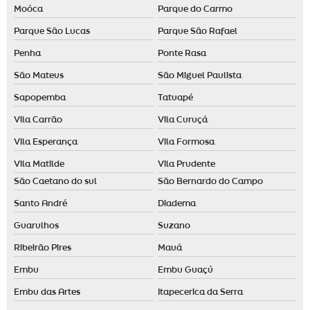
Moóca
Parque do Carmo
Parque São Lucas
Parque São Rafael
Penha
Ponte Rasa
São Mateus
São Miguel Paulista
Sapopemba
Tatuapé
Vila Carrão
Vila Curuçá
Vila Esperança
Vila Formosa
Vila Matilde
Vila Prudente
São Caetano do sul
São Bernardo do Campo
Santo André
Diadema
Guarulhos
Suzano
Ribeirão Pires
Mauá
Embu
Embu Guaçú
Embu das Artes
Itapecerica da Serra