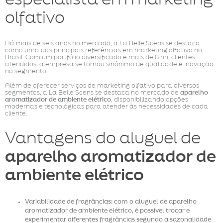
olfativo
Há mais de seis anos no mercado, a La Belle Scens se destaca
como uma das principais referências em marketing olfativo no
Brasil. Com um portfólio diversificado e mais de 8 mil clientes
atendidos, a empresa se tornou sinônimo de qualidade e inovação
no segmento.
Além de oferecer serviços de marketing olfativo para diversos
segmentos, a La Belle Scens se destaca no mercado de
aparelho
aromatizador de ambiente elétrico
, disponibilizando opções
modernas e tecnológicas para atender às necessidades de cada
cliente.
Vantagens do aluguel de
aparelho aromatizador de
ambiente elétrico
Variabilidade de fragrâncias: com o aluguel de aparelho
aromatizador de ambiente elétrico, é possível trocar e
experimentar diferentes fragrâncias segundo a sazonalidade