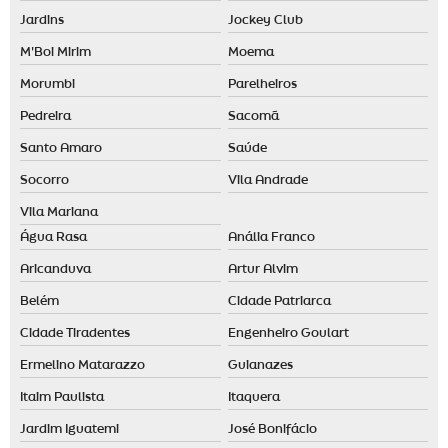
Jardins
Jockey Club
M'Boi Mirim
Moema
Morumbi
Parelheiros
Pedreira
Sacomã
Santo Amaro
Saúde
Socorro
Vila Andrade
Vila Mariana
Água Rasa
Anália Franco
Aricanduva
Artur Alvim
Belém
Cidade Patriarca
Cidade Tiradentes
Engenheiro Goulart
Ermelino Matarazzo
Guianazes
Itaim Paulista
Itaquera
Jardim Iguatemi
José Bonifácio