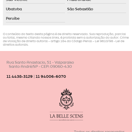
Ubatuba
São Sebastião
Peruíbe
O conteúdo do texto desta página é de direito reservado. Sua reprodução, parcial
ou total, mesmo citando nossos links, é proibida sem a autorização do autor. Crime
de violação de direito autoral – artigo 184 do Código Penal –
Lei 9610/98 - Lei de
direitos autorais
.
Rua Santo Anastacio, 51 - Valparaiso
Santo André/SP - CEP: 09060-430
11 4438-3129
|
11 94006-6070